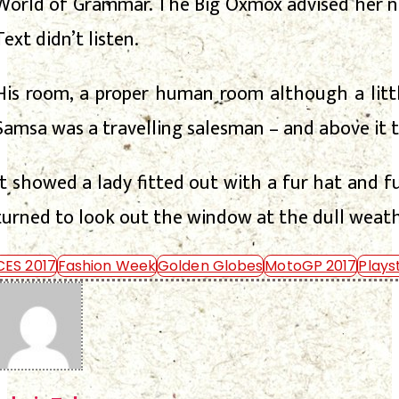
World of Grammar. The Big Oxmox advised her no
Text didn’t listen.
His room, a proper human room although a little
Samsa was a travelling salesman – and above it t
It showed a lady fitted out with a fur hat and 
turned to look out the window at the dull weathe
CES 2017
Fashion Week
Golden Globes
MotoGP 2017
Plays