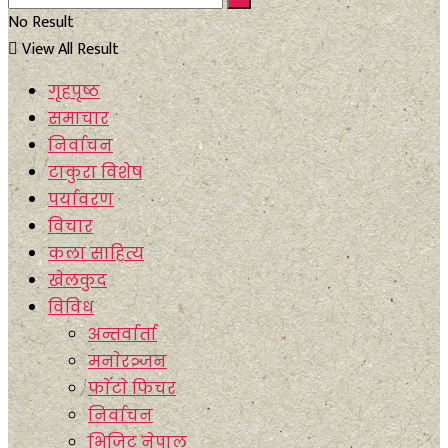
No Result
View All Result
गृहपृष्ठ
समाचार
निर्वाचन
टाकुरा विशेष
पर्यावरण
विचार
कला साहित्य
खेलकुद
विविध
अन्तर्वार्ता
मनाेरञ्जन
फाेटाे फिचर
निर्वाचन
भिजिट नेपाल