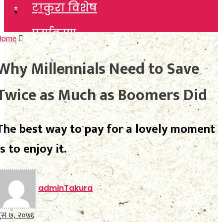
टाकुरा विशेष
टाकुरा विशेष
पर्यावरण
पर्यावरण
Home
विचार
Why Millennials Need to Save
विचार
कला साहित्य
Twice as Much as Boomers Did
कला साहित्य
खेलकुद
खेलकुद
The best way to pay for a lovely moment
विविध
विविध
is to enjoy it.
अन्तर्वार्ता
अन्तर्वार्ता
मनाेरञ्जन
adminTakura
मनाेरञ्जन
फाेटाे फिचर
ुस ७, २०७६