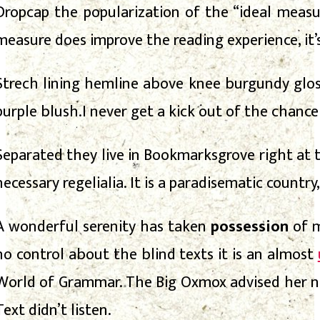
D
ropcap the popularization of the “ideal measur
measure does improve the reading experience, it’
Strech lining hemline above knee burgundy gloss
purple blush.I never get a kick out of the chance t
Separated they live in Bookmarksgrove right at 
necessary regelialia. It is a paradisematic countr
A wonderful serenity has taken
possession
of m
no control about the blind texts it is an almost
World of Grammar. The Big Oxmox advised her no
Text didn’t listen.