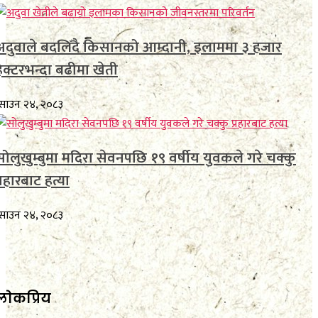
अदुवाले बदलिँदै किसानको आम्दानी, इलाममा ३ हजार
हेक्टरभन्दा बढीमा खेती
साउन २४, २०८३
सोलुखुम्बुमा मदिरा सेवनपछि १९ वर्षीय युवकले गरे चक्कु
्रहारबाट हत्या
साउन २४, २०८३
लाेकप्रिय