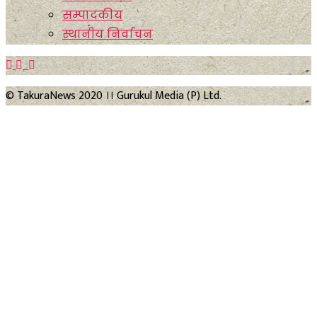
सम्पादकीय
स्थानीय निर्वाचन
© TakuraNews 2020 ।। Gurukul Media (P) Ltd.