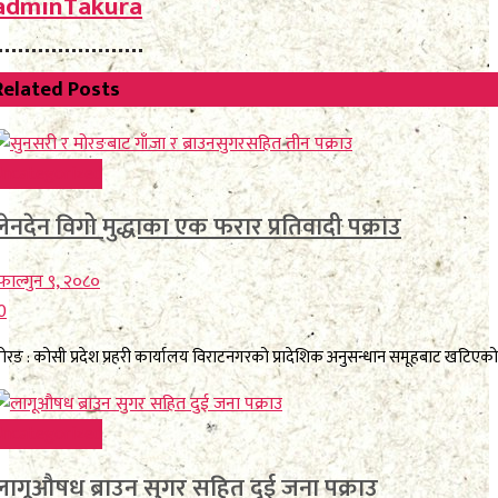
adminTakura
Related
Posts
Uncategorized
लेनदेन विगो मुद्धाका एक फरार प्रतिवादी पक्राउ
ाल्गुन ९, २०८०
0
ोरङ : कोसी प्रदेश प्रहरी कार्यालय विराटनगरको प्रादेशिक अनुसन्धान समूहबाट खटिएको 
Uncategorized
लागूऔषध ब्राउन सुगर सहित दुई जना पक्राउ