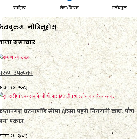
साहित्य
लेख/विचार
मनोरञ्जन
फेसबुकमा जाेडिनुहाेस्
ताजा समाचार
अरुण उपत्यका
साउन २४, २०८३
कप्तानगञ्ज घटनापछि सीमा क्षेत्रमा प्रहरी निगरानी कडा, पाँच
जना पक्राउ
साउन २४, २०८३