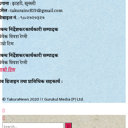
ेगाना
: इटहरी, सुनसरी
इमेल
: takurainc819@gmail.com
ोबाइल नं.
: ९८०२७२७३२७
्रबन्ध निर्देशकरकार्यकारी सम्पादक
िवेक विवश रेग्मी
ाम्रो टिम
्रबन्ध निर्देशकरकार्यकारी सम्पादक
िवेक विवश रेग्मी
ाम्रो टिम
ेब डिजाइन तथा प्राविधिक सहकार्य :
© TakuraNews 2020 ।। Gurukul Media (P) Ltd.