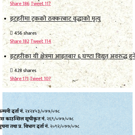
Share
186
Tweet
117
इटहरीमा ट्रकको ठक्करबाट वृद्धाको मृत्यु
456 shares
Share
182
Tweet
114
इटहरीका यी क्षेत्रमा आइतबार ६ घण्टा विद्युत् अवरुद्ध हुन
428 shares
Share
171
Tweet
107
म्पनी दर्ता नं.
२४२४५३/०७७/०७८
्रेस काउन्सिल सूचीकृत नं.
२६९/०७७/०७८
ूचना तथा प्र‍. विभाग दर्ता नं.
२०९२/०७७/०७८