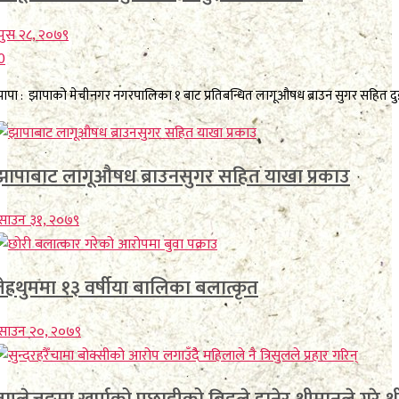
ुस २८, २०७९
0
ापा : झापाको मेचीनगर नगरपालिका १ बाट प्रतिबन्धित लागूऔषध ब्राउन सुगर सहित दुई 
झापाबाट लागूऔषध ब्राउनसुगर सहित याखा प्रकाउ
साउन ३१, २०७९
तेह्रथुममा १३ वर्षीया बालिका बलात्कृत
साउन २०, २०७९