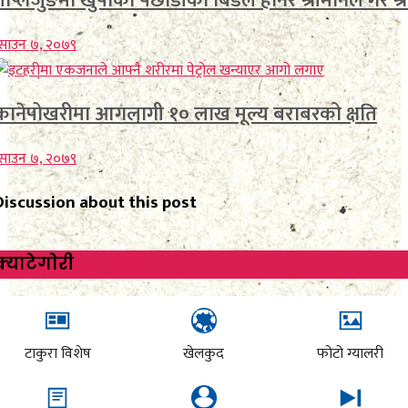
ताप्लेजुङमा खुर्पाको पछाडीको बिडले हानेर श्रीमानले गरे श्
साउन ७, २०७९
कानेपोखरीमा आगलागी १० लाख मूल्य बराबरको क्षति
साउन ७, २०७९
Discussion about this post
क्याटेगाेरी
टाकुरा विशेष
खेलकुद
फोटो ग्यालरी