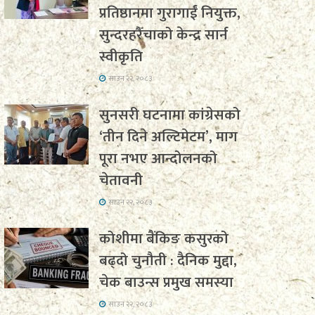
प्रतिष्ठानमा गुरागाईं नियुक्त,
सुन्दरहरैँचाको केन्द्र सार्न
स्वीकृति
साउन २२, २०८३
सुनसरी घटनामा कांग्रेसको
‘तीन दिने अल्टिमेटम’, माग
पूरा नभए आन्दोलनको
चेतावनी
साउन २२, २०८३
कोशीमा बैंकिङ कसुरको
बढ्दो चुनौती : दैनिक मुद्दा,
चेक बाउन्स प्रमुख समस्या
साउन २२, २०८३