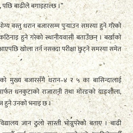
छ, पछि बाढीले बगाइहाल्छ ।”
्य वस्तु धरान बजारसम्म पुर्‍याउन समस्या हुने गरेको
कठिनाइ हुने गरेको स्थानीयवासी बताउँछन् । बर्खाको
एपछि खोला तर्न नसक्दा परीक्षा छुट्ने समस्या समेत
नको मुख्य बजारसँगै धरान–४ र ५ का बासिन्दालाई
ार्फत धनकुटाको राजारानी तथा मोरङको याङ्शीला,
सहज हुने उनको भनाइ छ ।
 विद्यालय जान ठुलो सास्ती भोग्नुपरेको बताए । बाढी