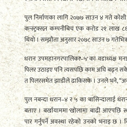
पुल निर्माणका लागि २०७७ साउन ४ गते कोशी प्रद
कन्स्ट्रक्सन कम्पनीबिच एक करोड २१ लाख 
थियो । सम्झौता अनुसार २०७८ साउन ७ गतेभित्र निर्
धरान उपमहानगरपालिका–५ का वडाध्यक्ष मनप्रस
पिलर उठाइए पनि त्यसपछि काम अघि बढ्न सके
त पिलरसमेत झाडीले ढाकिसके । उनले भने, “अर
पुल नबन्दा धरान–४ र ५ का बासिन्दालाई धरा
बताए । बर्खायाममा खोलामा बाढी आएपछि स्था
पार गर्नुपर्ने अवस्था रहेको उनको भनाइ छ । 