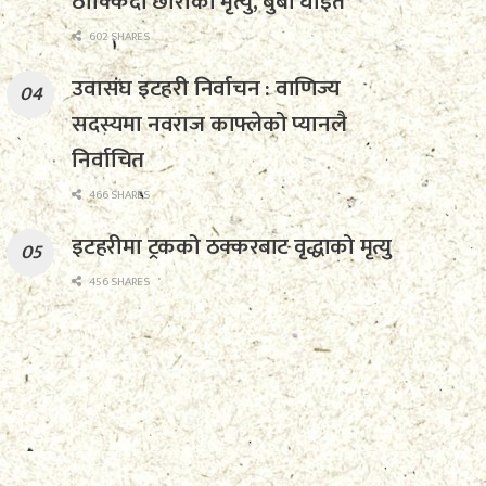
ठोक्किँदा छोराको मृत्यु, बुबा घाइते
602 SHARES
उवासंघ इटहरी निर्वाचन : वाणिज्य
सदस्यमा नवराज काफ्लेको प्यानलै
निर्वाचित
466 SHARES
इटहरीमा ट्रकको ठक्करबाट वृद्धाको मृत्यु
456 SHARES