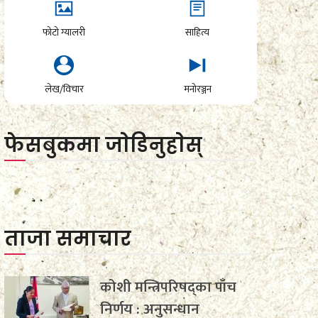
फोटो ग्यालरी
साहित्य
लेख/विचार
मनोरञ्जन
फेसबुकमा जाेडिनुहाेस्
ताजा समाचार
कोशी मन्त्रिपरिषद्का पाँच
निर्णय : अनुसन्धान