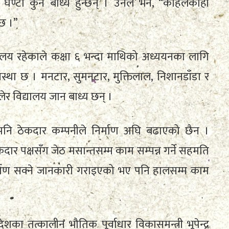
ौँ कुर्न बाध्य हुन्छन् । उनले भने, “कहिलेकाहीँ
्छ ।”
द्यालय रहेकाले कक्षा ६ भन्दा माथिको अध्ययनका लागि
 अवस्था छ । मनटार, सुमनटार, मुक्तिलाल, निशानडाँडा र
लेर विद्यालय जान बाध्य छन् ।
नि ठेकदार कम्पनीले निर्माण अघि बढाएको छैन ।
कदार पक्षसँग जेठ मसान्तसम्म काम सम्पन्न गर्ने सहमति
्माण सक्ने जानकारी गराइएको भए पनि हालसम्म काम
का तत्कालीन भौतिक पूर्वाधार विकासमन्त्री भूपेन्द्र