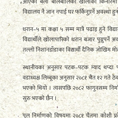
आएको बेला बालबालिका खोलाको किनारमा घण्ट
विद्यालय नै जान नपाई घर फर्किनुपर्ने अवस्था हुन
धरान–५ मा कक्षा ५ सम्म मात्रै पढाइ हुने वि
विद्यार्थीले खोलापारिको धरान बजार पुग्नुपर्ने
तल्लो निशानडाँडाका विद्यार्थी दैनिक जोखिम मो
स्थानीयका अनुसार पटक–पटक म्याद थप्दा प
वडाध्यक्ष लिम्बूका अनुसार २०८१ चैत १२ गते ठे
भएको थियो । त्यसपछि २०८२ फागुनसम्म निर
सुरु भएको छैन ।
पुल निर्माणको विषयमा २०८१ चैतमा कोशी प्रदेश