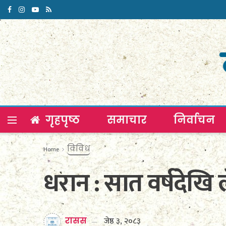
गृहपृष्ठ
समाचार
निर्वाचन
विविध
Home
धरान : सात वर्षदेखि 
जेष्ठ ३, २०८३
रासस