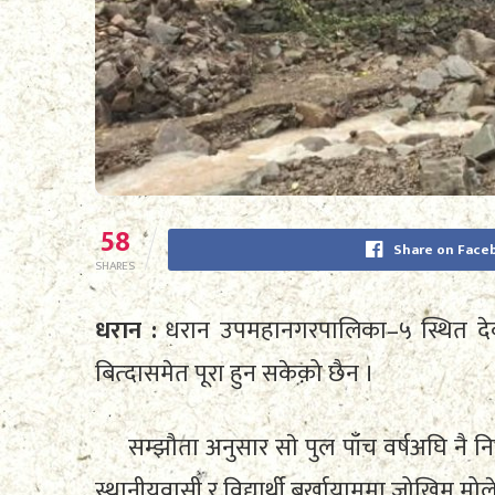
58
Share on Face
SHARES
धरान :
धरान उपमहानगरपालिका–५ स्थित देवी 
बित्दासमेत पूरा हुन सकेको छैन ।
सम्झौता अनुसार साे पुल पाँच वर्षअघि नै निर
स्थानीयवासी र विद्यार्थी बर्खायाममा जोखिम मोले