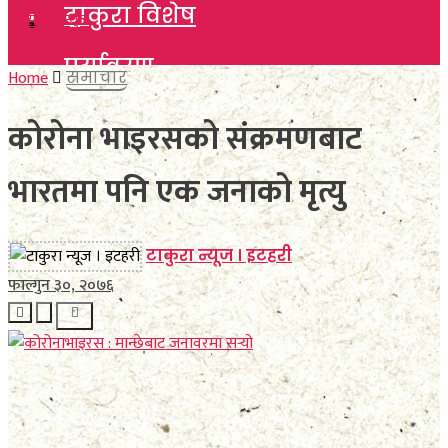
टाकुरा विशेष
टाकुरा विशेष
पर्यावरण
पर्यावरण
Home
समाचार
विचार
कोरोना भाइरसको संक्रमणबाट
विचार
कला साहित्य
भारतमा पनि एक जनाको मृत्यु
कला साहित्य
खेलकुद
खेलकुद
टाकुरा न्यूज । इटहरी
विविध
फाल्गुन ३०, २०७६
विविध
अन्तर्वार्ता
अन्तर्वार्ता
मनाेरञ्जन
मनाेरञ्जन
फाेटाे फिचर