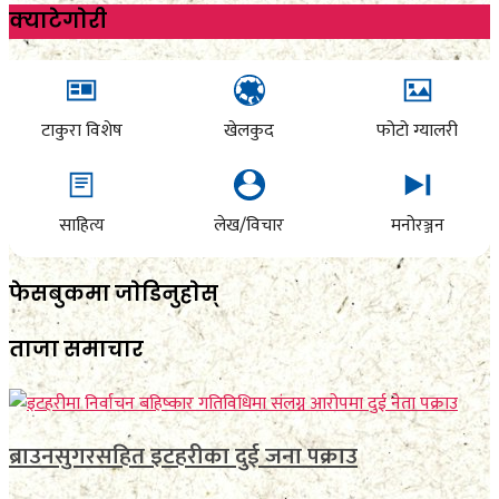
क्याटेगाेरी
टाकुरा विशेष
खेलकुद
फोटो ग्यालरी
साहित्य
लेख/विचार
मनोरञ्जन
फेसबुकमा जाेडिनुहाेस्
ताजा समाचार
ब्राउनसुगरसहित इटहरीका दुई जना पक्राउ