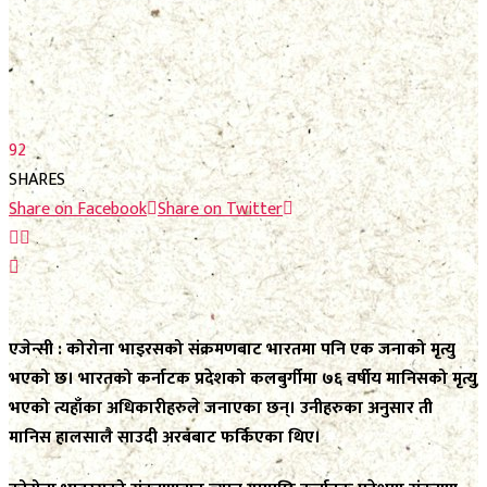
फाेटाे फिचर
निर्वाचन
निर्वाचन
भिजिट नेपाल
भिजिट नेपाल
सम्पादकीय
92
सम्पादकीय
स्थानीय निर्वाचन
SHARES
Share on Facebook
Share on Twitter
स्थानीय निर्वाचन
No Result
एजेन्सी : कोरोना भाइरसको संक्रमणबाट भारतमा पनि एक जनाको मृत्यु
भएको छ। भारतको कर्नाटक प्रदेशको कलबुर्गीमा ७६ वर्षीय मानिसको मृत्यु
View All Result
No Result
भएको त्यहाँका अधिकारीहरुले जनाएका छन्। उनीहरुका अनुसार ती
मानिस हालसालै साउदी अरबबाट फर्किएका थिए।
View All Result