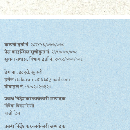
कम्पनी दर्ता नं.
२४२४५३/०७७/०७८
प्रेस काउन्सिल सूचीकृत नं.
२६९/०७७/०७८
सूचना तथा प्र‍. विभाग दर्ता नं.
२०९२/०७७/०७८
ठेगाना
: इटहरी, सुनसरी
इमेल
: takurainc819@gmail.com
मोबाइल नं.
: ९८०२७२७३२७
प्रबन्ध निर्देशकरकार्यकारी सम्पादक
विवेक विवश रेग्मी
हाम्रो टिम
प्रबन्ध निर्देशकरकार्यकारी सम्पादक