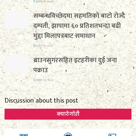
साउन २१, २०८३
सम्बन्धविच्छेदमा सहमतिको बाटो रोज्दै
दम्पती, झापामा ६० प्रतिशतभन्दा बढी
मुद्दा मिलापत्रबाट समाधान
साउन २१, २०८३
ब्राउनसुगरसहित इटहरीका दुई जना
पक्राउ
साउन २०, २०८३
Discussion about this post
क्याटेगाेरी