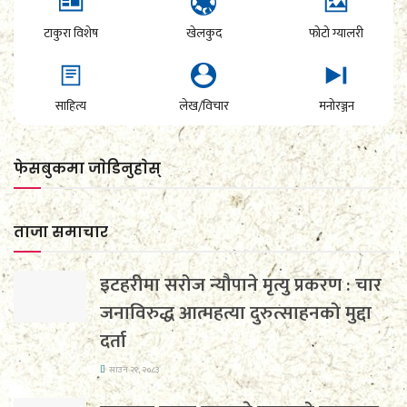
टाकुरा विशेष
खेलकुद
फोटो ग्यालरी
साहित्य
लेख/विचार
मनोरञ्जन
फेसबुकमा जाेडिनुहाेस्
ताजा समाचार
इटहरीमा सरोज न्यौपाने मृत्यु प्रकरण : चार
जनाविरुद्ध आत्महत्या दुरुत्साहनको मुद्दा
दर्ता
साउन २१, २०८३