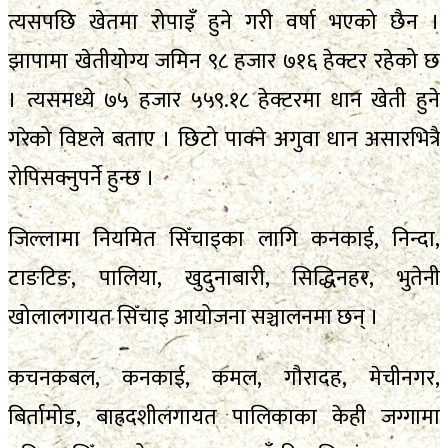
त्यसपछि खेतमा रोपाइँ हुने गरी वर्षा भएको छैन ।
झापामा खेतीयोग्य जमिन ९८ हजार ७१६ हेक्टर रहेको छ
। त्यसमध्ये ७५ हजार ५५९.१८ हेक्टरमा धान खेती हुने
गरेको विष्टले बताए । छिटो पाक्ने अगुवा धान असारभित्रै
रोपिसक्नुपर्ने हुन्छ ।
जिल्लामा नियमित सिँचाइका लागि कनकाई, निन्दा,
टाङटिङ, पालिया, खुदुनाबारी, सिद्धिनहर, भुतेनी
खोलालगायत सिँचाइ आयोजना सञ्चालनमा छन् ।
कचनकबल, कनकाई, कमल, गौरादह, मेचीनगर,
बिर्तामोड, बाह्रदशीलगायत पालिकाका केही जग्गामा