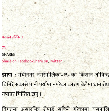
फाेटाे फिचर
निर्वाचन
निर्वाचन
भिजिट नेपाल
भिजिट नेपाल
सम्पादकीय
फाइल तस्बिर ।
सम्पादकीय
स्थानीय निर्वाचन
73
स्थानीय निर्वाचन
SHARES
Share on Facebook
Share on Twitter
No Result
झापा :
मेचीनगर नगरपालिका–१५ का किसान गोविन्द
View All Result
No Result
घिमिरे अकासे पानी पर्याप्त नपरेका कारण बेलैमा धान रोप्न
View All Result
नपाएर चिन्तित छन् ।
विगतमा असारभित्र रोपाइँ सकिने गरेकामा यसपालि