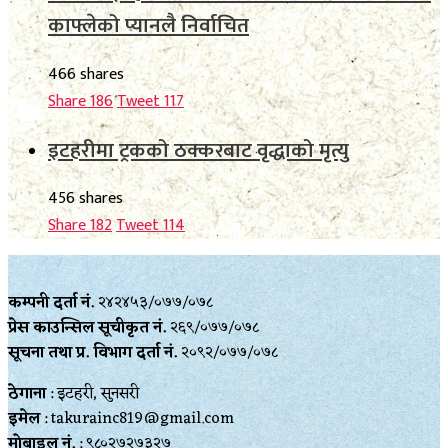
काफ्लेको प्यानलै निर्वाचित
466 shares
Share
186
Tweet
117
इटहरीमा ट्रकको ठक्करबाट वृद्धाको मृत्यु
456 shares
Share
182
Tweet
114
कम्पनी दर्ता नं.
२४२४५३/०७७/०७८
प्रेस काउन्सिल सूचीकृत नं.
२६९/०७७/०७८
सूचना तथा प्र‍. विभाग दर्ता नं.
२०९२/०७७/०७८
ठेगाना
: इटहरी, सुनसरी
इमेल
: takurainc819@gmail.com
मोबाइल नं.
: ९८०२७२७३२७