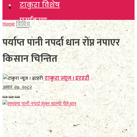
टाकुरा विशेष
टाकुरा विशेष
पर्यावरण
पर्यावरण
Home
विविध
विचार
पर्याप्त पानी नपर्दा धान रोप्न नपाएर
विचार
कला साहित्य
किसान चिन्तित
कला साहित्य
खेलकुद
खेलकुद
टाकुरा न्यूज । इटहरी
विविध
असार २७, २०८२
विविध
अन्तर्वार्ता
अन्तर्वार्ता
मनाेरञ्जन
मनाेरञ्जन
फाेटाे फिचर