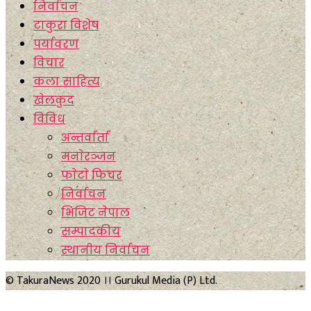
निर्वाचन
टाकुरा विशेष
पर्यावरण
विचार
कला साहित्य
खेलकुद
विविध
अन्तर्वार्ता
मनाेरञ्जन
फाेटाे फिचर
निर्वाचन
भिजिट नेपाल
सम्पादकीय
स्थानीय निर्वाचन
© TakuraNews 2020 ।। Gurukul Media (P) Ltd.