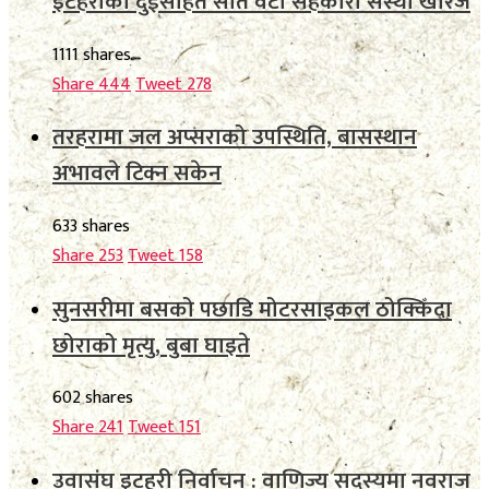
इटहरीका दुईसहित सात वटा सहकारी संस्था खारेज
1111 shares
Share
444
Tweet
278
तरहरामा जल अप्सराको उपस्थिति, बासस्थान
अभावले टिक्न सकेन
633 shares
Share
253
Tweet
158
सुनसरीमा बसको पछाडि मोटरसाइकल ठोक्किँदा
छोराको मृत्यु, बुबा घाइते
602 shares
Share
241
Tweet
151
उवासंघ इटहरी निर्वाचन : वाणिज्य सदस्यमा नवराज