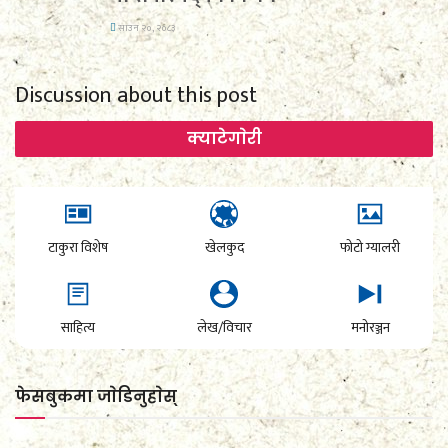
साउन २०, २०८३
Discussion about this post
क्याटेगाेरी
टाकुरा विशेष
खेलकुद
फोटो ग्यालरी
साहित्य
लेख/विचार
मनोरञ्जन
फेसबुकमा जाेडिनुहाेस्