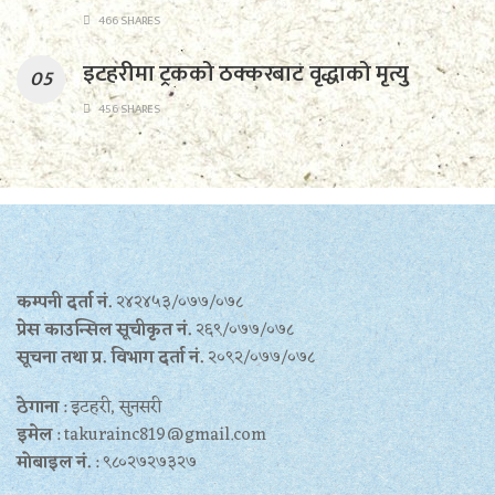
466 SHARES
इटहरीमा ट्रकको ठक्करबाट वृद्धाको मृत्यु
456 SHARES
कम्पनी दर्ता नं.
२४२४५३/०७७/०७८
प्रेस काउन्सिल सूचीकृत नं.
२६९/०७७/०७८
सूचना तथा प्र‍. विभाग दर्ता नं.
२०९२/०७७/०७८
ठेगाना
: इटहरी, सुनसरी
इमेल
: takurainc819@gmail.com
मोबाइल नं.
: ९८०२७२७३२७