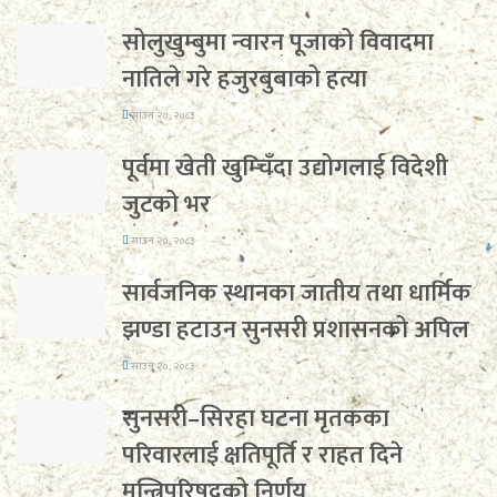
सोलुखुम्बुमा न्वारन पूजाको विवादमा
नातिले गरे हजुरबुबाको हत्या
साउन २०, २०८३
पूर्वमा खेती खुम्चिँदा उद्योगलाई विदेशी
जुटको भर
साउन २०, २०८३
सार्वजनिक स्थानका जातीय तथा धार्मिक
झण्डा हटाउन सुनसरी प्रशासनको अपिल
साउन २०, २०८३
सुनसरी–सिरहा घटना मृतकका
परिवारलाई क्षतिपूर्ति र राहत दिने
मन्त्रिपरिषद्को निर्णय