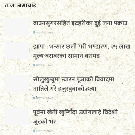
ताजा समाचार
ब्राउनसुगरसहित इटहरीका दुई जना पक्राउ
साउन २०, २०८३
झापा : भन्सार छली गरी भण्डारण, २५ लाख
मूल्य बराबरका सामान बरामद
साउन २०, २०८३
सोलुखुम्बुमा न्वारन पूजाको विवादमा
नातिले गरे हजुरबुबाको हत्या
साउन २०, २०८३
पूर्वमा खेती खुम्चिँदा उद्योगलाई विदेशी
जुटको भर
साउन २०, २०८३