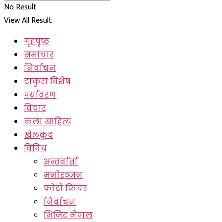
No Result
View All Result
गृहपृष्ठ
समाचार
निर्वाचन
टाकुरा विशेष
पर्यावरण
विचार
कला साहित्य
खेलकुद
विविध
अन्तर्वार्ता
मनाेरञ्जन
फाेटाे फिचर
निर्वाचन
भिजिट नेपाल