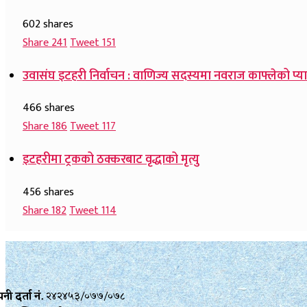
602 shares
Share
241
Tweet
151
उवासंघ इटहरी निर्वाचन : वाणिज्य सदस्यमा नवराज काफ्लेको प्या
466 shares
Share
186
Tweet
117
इटहरीमा ट्रकको ठक्करबाट वृद्धाको मृत्यु
456 shares
Share
182
Tweet
114
नी दर्ता नं.
२४२४५३/०७७/०७८