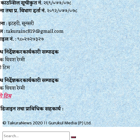
ेस काउन्सिल सूचीकृत नं.
२६९/०७७/०७८
ा तथा प्र‍. विभाग दर्ता नं.
२०९२/०७७/०७८
ाना
: इटहरी, सुनसरी
ेल
: takurainc819@gmail.com
ाइल नं.
: ९८०२७२७३२७
बन्ध निर्देशकरकार्यकारी सम्पादक
ेक विवश रेग्मी
रो टिम
बन्ध निर्देशकरकार्यकारी सम्पादक
ेक विवश रेग्मी
्रो टिम
 डिजाइन तथा प्राविधिक सहकार्य :
© TakuraNews 2020 ।। Gurukul Media (P) Ltd.