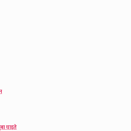
न
बा घाइते