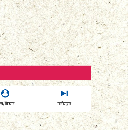
ेख/विचार
मनोरञ्जन