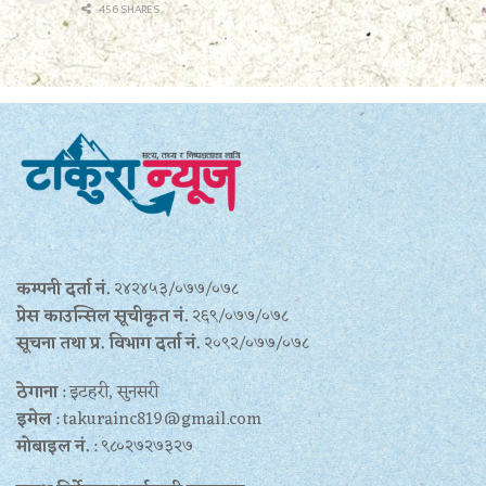
456 SHARES
कम्पनी दर्ता नं.
२४२४५३/०७७/०७८
प्रेस काउन्सिल सूचीकृत नं.
२६९/०७७/०७८
सूचना तथा प्र‍. विभाग दर्ता नं.
२०९२/०७७/०७८
ठेगाना
: इटहरी, सुनसरी
इमेल
: takurainc819@gmail.com
मोबाइल नं.
: ९८०२७२७३२७