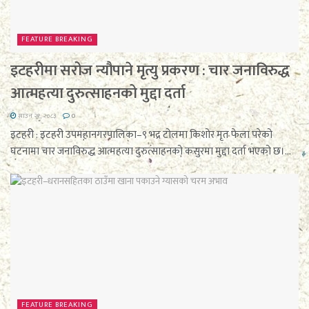
FEATURE BREAKING
इटहरीमा सरोज न्यौपाने मृत्यु प्रकरण : चार जनाविरुद्ध
आत्महत्या दुरुत्साहनको मुद्दा दर्ता
साउन २१, २०८३
0
इटहरी : इटहरी उपमहानगरपालिका–९ भद्र टोलमा किशोर मृत फेला परेको
घटनामा चार जनाविरुद्ध आत्महत्या दुरुत्साहनको कसुरमा मुद्दा दर्ता भएको छ।...
FEATURE BREAKING