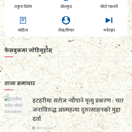
टाकुरा विशेष
खेलकुद
फोटो ग्यालरी
साहित्य
लेख/विचार
मनोरञ्जन
फेसबुकमा जाेडिनुहाेस्
ताजा समाचार
इटहरीमा सरोज न्यौपाने मृत्यु प्रकरण : चार
जनाविरुद्ध आत्महत्या दुरुत्साहनको मुद्दा
दर्ता
साउन २१, २०८३