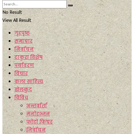
No Result
View All Result
गृहपृष्ठ
समाचार
निर्वाचन
टाकुरा विशेष
पर्यावरण
विचार
कला साहित्य
खेलकुद
विविध
अन्तर्वार्ता
मनाेरञ्जन
फाेटाे फिचर
निर्वाचन