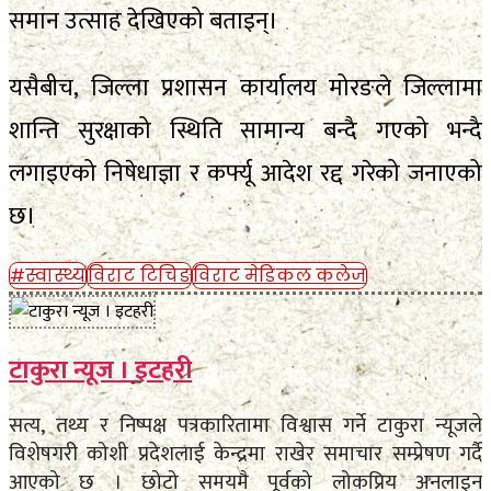
समान उत्साह देखिएको बताइन्।
यसैबीच, जिल्ला प्रशासन कार्यालय मोरङले जिल्लामा
शान्ति सुरक्षाको स्थिति सामान्य बन्दै गएको भन्दै
लगाइएको निषेधाज्ञा र कर्फ्यू आदेश रद्द गरेको जनाएको
छ।
#स्वास्थ्य
विराट टिचिङ
विराट मेडिकल कलेज
टाकुरा न्यूज । इटहरी
सत्य, तथ्य र निष्पक्ष पत्रकारितामा विश्वास गर्ने टाकुरा न्यूजले
विशेषगरी कोशी प्रदेशलाई केन्द्रमा राखेर समाचार सम्प्रेषण गर्दै
आएको छ । छोटो समयमै पूर्वको लोकप्रिय अनलाइन