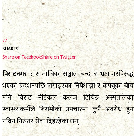
फाेटाे फिचर
निर्वाचन
निर्वाचन
भिजिट नेपाल
भिजिट नेपाल
सम्पादकीय
77
सम्पादकीय
SHARES
स्थानीय निर्वाचन
Share on Facebook
Share on Twitter
स्थानीय निर्वाचन
विराटनगर :
सामाजिक सञ्जाल बन्द र भ्रष्टाचारविरुद्ध
No Result
भएको प्रदर्शनपछि लगाइएको निषेधाज्ञा र कर्फ्यूका बीच
पनि विराट मेडिकल कलेज टिचिङ अस्पतालका
View All Result
No Result
स्वास्थ्यकर्मीले बिरामीको उपचारमा कुनै अवरोध हुन
View All Result
नदिन निरन्तर सेवा दिइरहेका छन्।