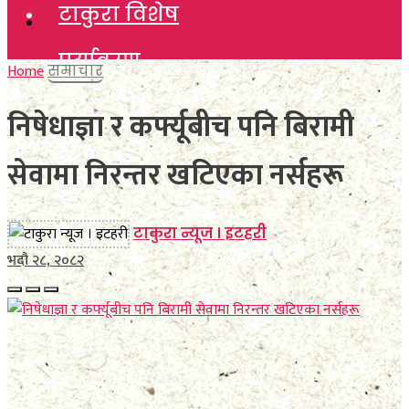
टाकुरा विशेष
टाकुरा विशेष
पर्यावरण
पर्यावरण
Home
समाचार
विचार
निषेधाज्ञा र कर्फ्यूबीच पनि बिरामी
विचार
कला साहित्य
सेवामा निरन्तर खटिएका नर्सहरू
कला साहित्य
खेलकुद
खेलकुद
टाकुरा न्यूज । इटहरी
विविध
भदौ २८, २०८२
विविध
अन्तर्वार्ता
अन्तर्वार्ता
मनाेरञ्जन
मनाेरञ्जन
फाेटाे फिचर