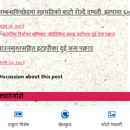
सम्बन्धविच्छेदमा सहमतिको बाटो रोज्दै दम्पती, झापामा ६०
ाउन २१, २०८३
ब्राउनसुगरसहित इटहरीका दुई जना पक्राउ
साउन २०, २०८३
Discussion about this post
क्याटेगाेरी
टाकुरा विशेष
खेलकुद
फोटो ग्यालरी