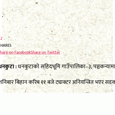
फाेटाे फिचर
निर्वाचन
निर्वाचन
भिजिट नेपाल
भिजिट नेपाल
सम्पादकीय
72
सम्पादकीय
स्थानीय निर्वाचन
SHARES
स्थानीय निर्वाचन
Share on Facebook
Share on Twitter
धनकुटा :
धनकुटाको सहिदभूमि गाउँपालिका–३, पञ्चकन्यामा 
No Result
शनिबार बिहान करिब ११ बजे ट्याक्टर अनियन्त्रित भएर 
View All Result
No Result
View All Result