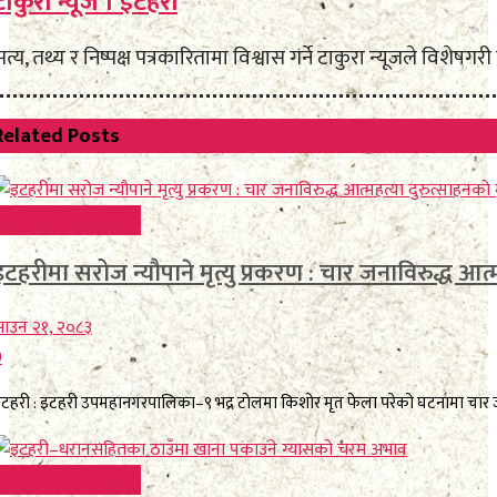
टाकुरा न्यूज । इटहरी
त्य, तथ्य र निष्पक्ष पत्रकारितामा विश्वास गर्ने टाकुरा न्यूजले व
Related
Posts
FEATURE BREAKING
इटहरीमा सरोज न्यौपाने मृत्यु प्रकरण : चार जनाविरुद्ध आत्मह
ाउन २१, २०८३
0
टहरी : इटहरी उपमहानगरपालिका–९ भद्र टोलमा किशोर मृत फेला परेको घटनामा चार जनावि
FEATURE BREAKING