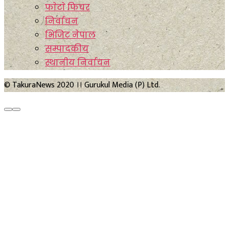
फाेटाे फिचर
निर्वाचन
भिजिट नेपाल
सम्पादकीय
स्थानीय निर्वाचन
© TakuraNews 2020 ।। Gurukul Media (P) Ltd.