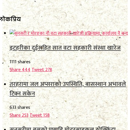
लाेकप्रिय
इटहरीका दुईसहित सात वटा सहकारी संस्था खारेज
1111 shares
Share
444
Tweet
278
तरहरामा जल अप्सराको उपस्थिति, बासस्थान अभावले
टिक्न सकेन
633 shares
Share
253
Tweet
158
सुनसरीमा बसको पछाडि मोटरसाइकल ठोक्किँदा