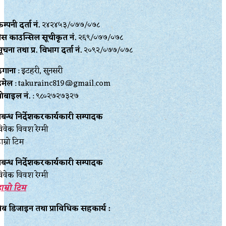
म्पनी दर्ता नं.
२४२४५३/०७७/०७८
्रेस काउन्सिल सूचीकृत नं.
२६९/०७७/०७८
ूचना तथा प्र‍. विभाग दर्ता नं.
२०९२/०७७/०७८
ेगाना
: इटहरी, सुनसरी
इमेल
: takurainc819@gmail.com
ोबाइल नं.
: ९८०२७२७३२७
्रबन्ध निर्देशकरकार्यकारी सम्पादक
िवेक विवश रेग्मी
ाम्रो टिम
्रबन्ध निर्देशकरकार्यकारी सम्पादक
िवेक विवश रेग्मी
ाम्रो टिम
ेब डिजाइन तथा प्राविधिक सहकार्य :