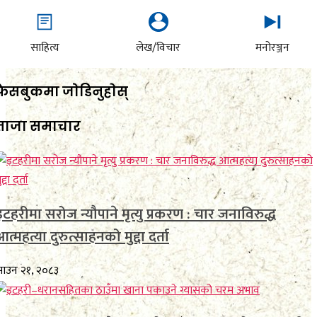
साहित्य
लेख/विचार
मनोरञ्जन
फेसबुकमा जाेडिनुहाेस्
ताजा समाचार
इटहरीमा सरोज न्यौपाने मृत्यु प्रकरण : चार जनाविरुद्ध
आत्महत्या दुरुत्साहनको मुद्दा दर्ता
ाउन २१, २०८३