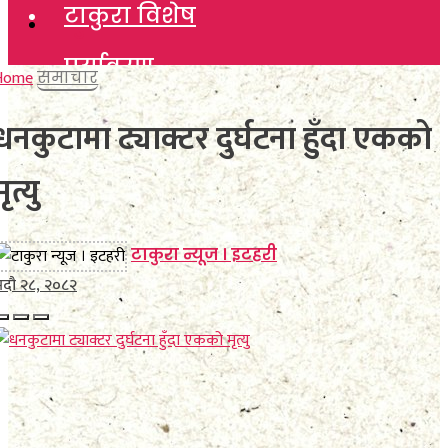
टाकुरा विशेष
टाकुरा विशेष
पर्यावरण
पर्यावरण
Home
समाचार
विचार
धनकुटामा ट्याक्टर दुर्घटना हुँदा एकको
विचार
कला साहित्य
मृत्यु
कला साहित्य
खेलकुद
खेलकुद
टाकुरा न्यूज । इटहरी
विविध
दौ २८, २०८२
विविध
अन्तर्वार्ता
अन्तर्वार्ता
मनाेरञ्जन
मनाेरञ्जन
फाेटाे फिचर