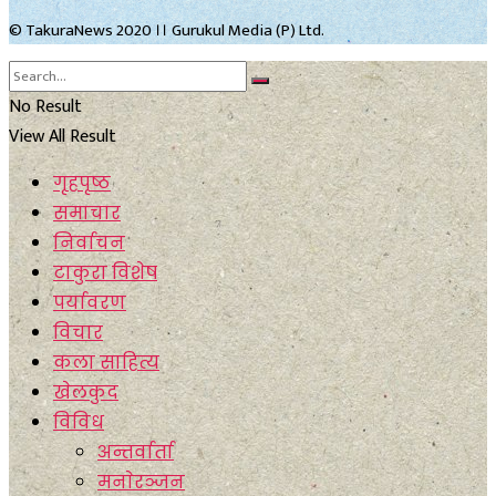
© TakuraNews 2020 ।। Gurukul Media (P) Ltd.
No Result
View All Result
गृहपृष्ठ
समाचार
निर्वाचन
टाकुरा विशेष
पर्यावरण
विचार
कला साहित्य
खेलकुद
विविध
अन्तर्वार्ता
मनाेरञ्जन