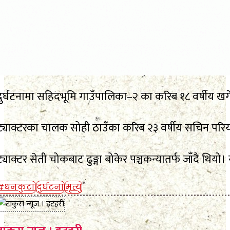
दुर्घटनामा सहिदभूमि गाउँपालिका–२ का करिब १८ वर्षीय खगेन्
ट्याक्टरका चालक सोही ठाउँका करिब २३ वर्षीय सचिन परि
ट्याक्टर सेती चोकबाट ढुङ्गा बोकेर पञ्चकन्यातर्फ जाँदै थिय
#धनकुटा
दुर्घटना
मृत्यु