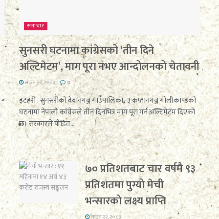
समाचार
सुनसरी घटनामा कांग्रेसको ‘तीन दिने
अल्टिमेटम’, माग पूरा नभए आन्दोलनको चेतावनी
साउन २२, २०८३
0
इटहरी : सुनसरीको देवानगञ्ज गाउँपालिका–३ कप्तानगञ्ज गोलीकाण्डको
घटनामा नेपाली कांग्रेसले तीन दिनभित्र माग पूरा गर्न अल्टिमेटम दिएको
र
छ। सरकारले पीडित...
७० प्रतिशतबाट चार वर्षमै ९३
प्रतिशतमा पुग्यो मेची
भन्सारको लक्ष्य प्राप्ति
साउन २२, २०८३