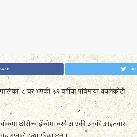
ebook
Sha
पालिका–८ घर भएकी ५६ वर्षीया पविमाया वयलकोटी
 चोकमा छोरीज्वाइँकोमा बस्दै आएकी उनको आइतवार
ाह गुप्ताले हत्या गरेका छन् ।