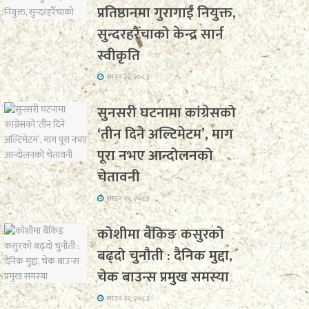
प्रतिष्ठानमा गुरागाईं नियुक्त,
सुन्दरहरैँचाको केन्द्र सार्न
स्वीकृति
साउन २२, २०८३
सुनसरी घटनामा कांग्रेसको
‘तीन दिने अल्टिमेटम’, माग
पूरा नभए आन्दोलनको
चेतावनी
साउन २२, २०८३
कोशीमा बैंकिङ कसुरको
बढ्दो चुनौती : दैनिक मुद्दा,
चेक बाउन्स प्रमुख समस्या
साउन २२, २०८३