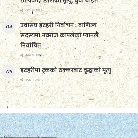
ठोक्किँदा छोराको मृत्यु, बुबा घाइते
602 SHARES
उवासंघ इटहरी निर्वाचन : वाणिज्य
सदस्यमा नवराज काफ्लेको प्यानलै
निर्वाचित
466 SHARES
इटहरीमा ट्रकको ठक्करबाट वृद्धाको मृत्यु
456 SHARES