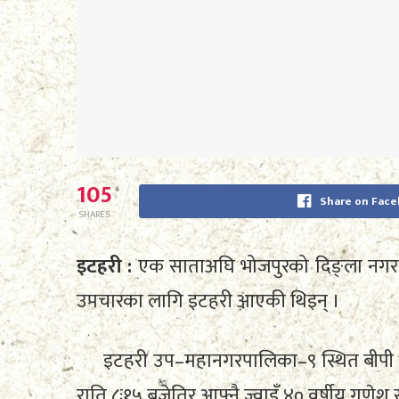
105
Share on Fac
SHARES
इटहरी :
एक साताअघि भोजपुरको दिङ्ला नगर
उपचारका लागि इटहरी आएकी थिइन् ।
इटहरी उप–महानगरपालिका–९ स्थित बीपी
राति ८ः१५ बजेतिर आफ्नै ज्वाइँ ४० वर्षीय गणेश स