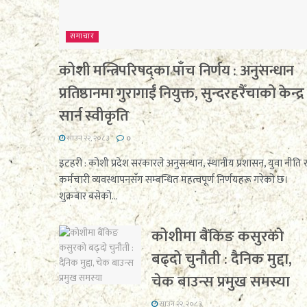
समाचार
कोशी मन्त्रिपरिषद्का पाँच निर्णय : अनुसन्धान
प्रतिष्ठानमा गुरागाईं नियुक्त, सुन्दरहरैँचाको केन्द्र
सार्न स्वीकृति
साउन २२, २०८३
0
इटहरी : कोशी प्रदेश सरकारले अनुसन्धान, स्थानीय प्रशासन, युवा नीति 
कर्मचारी व्यवस्थापनसँग सम्बन्धित महत्वपूर्ण निर्णयहरू गरेको छ।
शुक्रबार बसेको...
कोशीमा बैंकिङ कसुरको
बढ्दो चुनौती : दैनिक मुद्दा,
चेक बाउन्स प्रमुख समस्या
साउन २२, २०८३