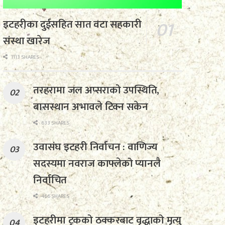
इटहरीका दुईसहित सात वटा सहकारी
संस्था खारेज
1113 SHARES
तरहरामा जल अप्सराको उपस्थिति,
बासस्थान अभावले टिक्न सकेन
633 SHARES
उवासंघ इटहरी निर्वाचन : वाणिज्य
सदस्यमा नवराज काफ्लेको प्यानलै
निर्वाचित
466 SHARES
इटहरीमा ट्रकको ठक्करबाट वृद्धाको मृत्यु