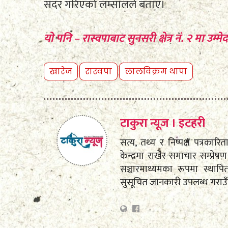
सदर गरिएको लम्सालले बताए।
यो पनि – रास्वपाबाट सुनसरी क्षेत्र नं. २ मा उम्
खारेज
रास्वपा
लालविक्रम थापा
टाकुरा न्यूज । इटहरी
सत्य, तथ्य र निष्पक्ष पत्रकारि
केन्द्रमा राखेर समाचार सम्प्
सञ्चारमाध्यमका रूपमा स्था
सुसूचित जानकारी उपलब्ध गराउ