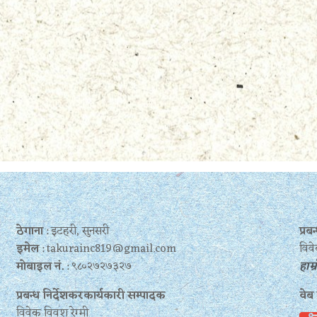
ठेगाना
: इटहरी, सुनसरी
प्र
इमेल
: takurainc819@gmail.com
विवे
मोबाइल नं.
: ९८०२७२७३२७
हाम्
प्रबन्ध निर्देशकरकार्यकारी सम्पादक
वेब
विवेक विवश रेग्मी