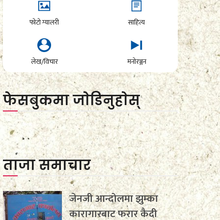
फोटो ग्यालरी
साहित्य
लेख/विचार
मनोरञ्जन
फेसबुकमा जाेडिनुहाेस्
ताजा समाचार
जेनजी आन्दोलमा झुम्का
कारागारबाट फरार कैदी