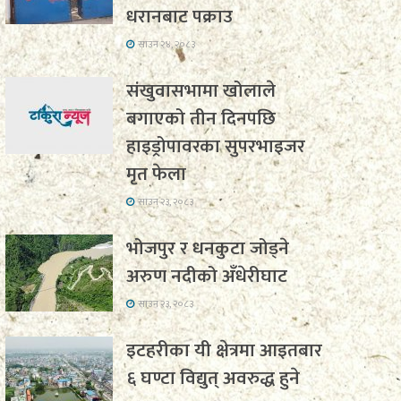
धरानबाट पक्राउ
साउन २४, २०८३
संखुवासभामा खोलाले
बगाएको तीन दिनपछि
हाइड्रोपावरका सुपरभाइजर
मृत फेला
साउन २३, २०८३
भोजपुर र धनकुटा जोड्ने
अरुण नदीको अँधेरीघाट
साउन २३, २०८३
इटहरीका यी क्षेत्रमा आइतबार
६ घण्टा विद्युत् अवरुद्ध हुने