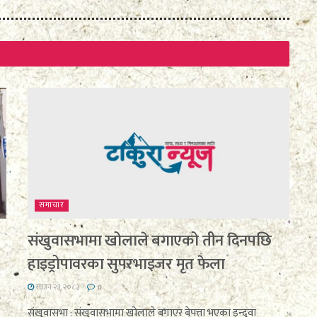
समाचार
संखुवासभामा खोलाले बगाएको तीन दिनपछि
हाइड्रोपावरका सुपरभाइजर मृत फेला
साउन २३, २०८३
0
संखुवासभा : संखुवासभामा खोलाले बगाएर बेपत्ता भएका इन्दुवा