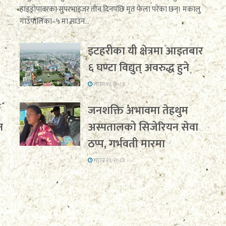
हाइड्रोपावरका सुपरभाइजर तीन दिनपछि मृत फेला परेका छन्। मकालु
गाउँपालिका–५ मा साउन...
इटहरीका यी क्षेत्रमा आइतबार
६ घण्टा विद्युत् अवरुद्ध हुने
साउन २३, २०८३
ग
जनशक्ति अभावमा तेह्रथुम
न
अस्पतालको सिजेरियन सेवा
ठप्प, गर्भवती मारमा
साउन २३, २०८३