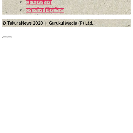
सम्पादकीय
स्थानीय निर्वाचन
© TakuraNews 2020 ।। Gurukul Media (P) Ltd.