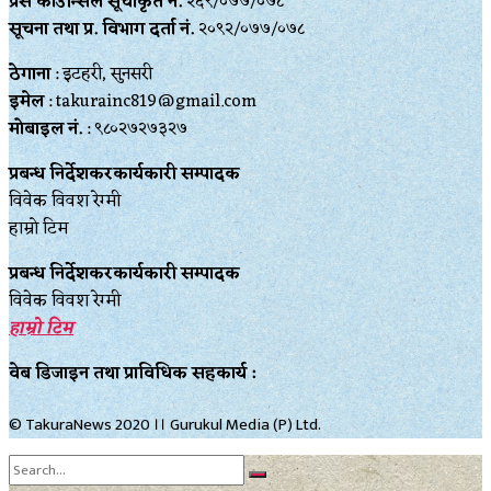
प्रेस काउन्सिल सूचीकृत नं.
२६९/०७७/०७८
सूचना तथा प्र‍. विभाग दर्ता नं.
२०९२/०७७/०७८
ठेगाना
: इटहरी, सुनसरी
इमेल
: takurainc819@gmail.com
मोबाइल नं.
: ९८०२७२७३२७
प्रबन्ध निर्देशकरकार्यकारी सम्पादक
विवेक विवश रेग्मी
हाम्रो टिम
प्रबन्ध निर्देशकरकार्यकारी सम्पादक
विवेक विवश रेग्मी
हाम्रो टिम
वेब डिजाइन तथा प्राविधिक सहकार्य :
© TakuraNews 2020 ।। Gurukul Media (P) Ltd.