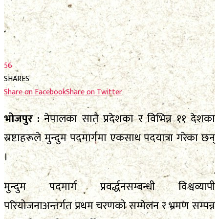
फाेटाे फिचर
निर्वाचन
निर्वाचन
भिजिट नेपाल
भिजिट नेपाल
सम्पादकीय
56
सम्पादकीय
SHARES
स्थानीय निर्वाचन
Share on Facebook
Share on Twitter
स्थानीय निर्वाचन
भोजपुर :
नेपालका सातै प्रदेशका र विभिन्न ११ देशका
No Result
स्रष्टाहरूले मुन्दुम पदमार्गमा एकसाथ पदयात्रा गरेका छन्
।
View All Result
No Result
View All Result
मुन्दुम पदमार्ग प्रवर्द्धनसम्बन्धी विश्वव्यापी
परियोजनाअन्तर्गत प्रथम चरणको सम्मेलन र भ्रमण सम्पन्न