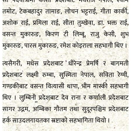
सो पदयात्रामा कोशी प्रदेशबाट मेघराज नेपाल, श्याम
तमोट, टेकबहादुर तामाङ, लोचन भट्टराई, गीता कार्की,
अशोक राई, प्रमिला राई, सीता तुम्खेवा, डा. भक्त राई,
वसन्त मुकारुङ, किरण टी लिम्बू, राजु केसी, शुभ
मुकारुङ, पारस मुकारुङ, रमेश कोइराला सहभागी थिए ।
त्यसैगरी, मधेस प्रदेशबाट धीरेन्द्र प्रेमर्षि र बागमती
प्रदेशबाट लक्ष्मी रुम्बा, सुस्मिता नेपाल, सविता रेग्मी,
गण्डकीबाट वसन्त वित्यासी थापा, भीम मास्की सहभागी
थिए । लुम्बिनी प्रदेशबाट देव राना र कर्णाली प्रदेशबाट
सागर उद्गम, अम्बिका गौतम तथा सुदूरपश्चिम प्रदेशबाट
हर्क साउदलगायतका स्रष्टाको सहभागिता थियो ।