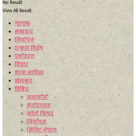
No Result
View All Result
गृहपृष्ठ
समाचार
निर्वाचन
टाकुरा विशेष
पर्यावरण
विचार
कला साहित्य
खेलकुद
विविध
अन्तर्वार्ता
मनाेरञ्जन
फाेटाे फिचर
निर्वाचन
भिजिट नेपाल