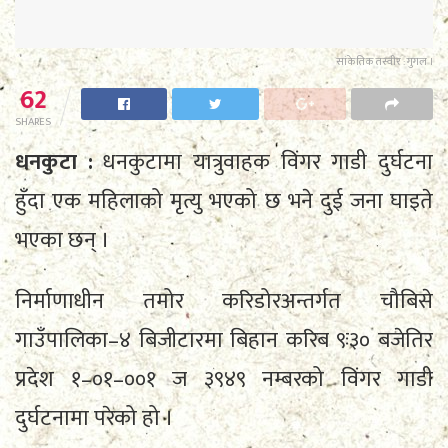
सांकेतिक तस्वीर : गुगल ।
62
SHARES
धनकुटा :
धनकुटामा यात्रुवाहक विंगर गाडी दुर्घटना
हुँदा एक महिलाको मृत्यु भएको छ भने दुई जना घाइते
भएका छन् ।
निर्माणाधीन तमोर करिडोरअन्तर्गत चौबिसे
गाउँपालिका–४ बिजीटारमा बिहान करिब ९ः३० बजेतिर
प्रदेश १–०१–००१ ज ३९४९ नम्बरको विंगर गाडी
दुर्घटनामा परेको हो ।