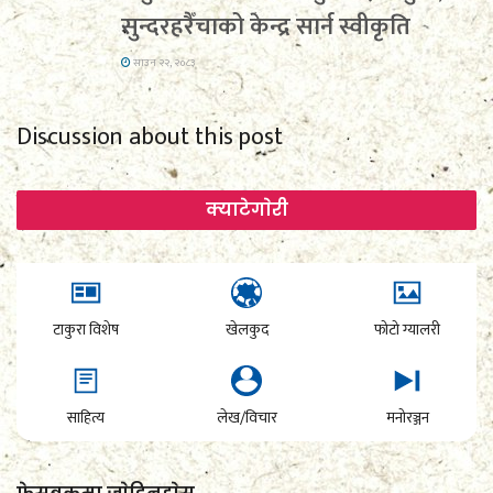
सुन्दरहरैँचाको केन्द्र सार्न स्वीकृति
साउन २२, २०८३
Discussion about this post
क्याटेगाेरी
टाकुरा विशेष
खेलकुद
फोटो ग्यालरी
साहित्य
लेख/विचार
मनोरञ्जन