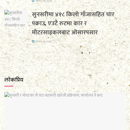
साउन २३, २०८३
सुनसरीमा ४१८ किलो गाँजासहित चार
पक्राउ, एउटै रुटमा कार र
मोटरसाइकलबाट ओसारपसार
साउन २३, २०८३
लाेकप्रिय