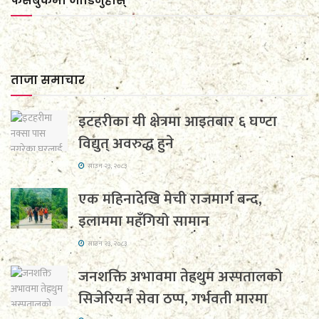
फेसबुकमा जाेडिनुहाेस्
ताजा समाचार
इटहरीका यी क्षेत्रमा आइतबार ६ घण्टा
विद्युत् अवरुद्ध हुने
साउन २३, २०८३
एक महिनादेखि मेची राजमार्ग बन्द,
इलाममा महँगियो सामान
साउन २३, २०८३
जनशक्ति अभावमा तेह्रथुम अस्पतालको
सिजेरियन सेवा ठप्प, गर्भवती मारमा