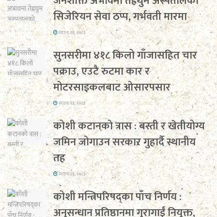
जनशक्ति अभावमा तेह्रथुम अस्पतालको
सिजेरियन सेवा ठप्प, गर्भवती मारमा
साउन २३, २०८३
सुनसरीमा ४१८ किलो गाँजासहित चार
पक्राउ, एउटै रुटमा कार र
मोटरसाइकलबाट ओसारपसार
साउन २३, २०८३
कोशी कटानको त्रास : बस्ती र खेतीयोग्य
जमिन जोगाउन सरकार गुहार्दै स्थानीय
तह
साउन २३, २०८३
कोशी मन्त्रिपरिषद्का पाँच निर्णय :
अनुसन्धान प्रतिष्ठानमा गुरागाईं नियुक्त,