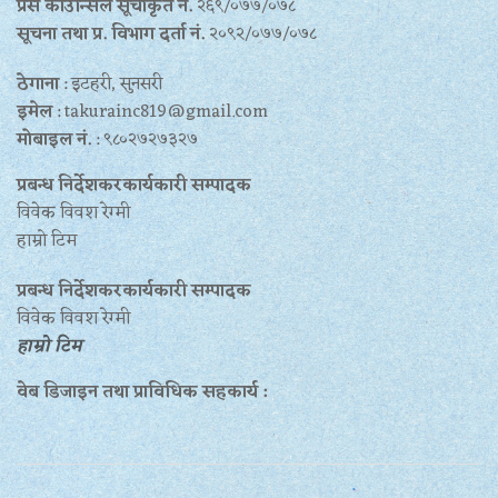
प्रेस काउन्सिल सूचीकृत नं.
२६९/०७७/०७८
सूचना तथा प्र‍. विभाग दर्ता नं.
२०९२/०७७/०७८
ठेगाना
: इटहरी, सुनसरी
इमेल
: takurainc819@gmail.com
मोबाइल नं.
: ९८०२७२७३२७
प्रबन्ध निर्देशकरकार्यकारी सम्पादक
विवेक विवश रेग्मी
हाम्रो टिम
प्रबन्ध निर्देशकरकार्यकारी सम्पादक
विवेक विवश रेग्मी
हाम्रो टिम
वेब डिजाइन तथा प्राविधिक सहकार्य :