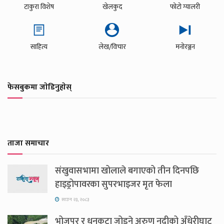
टाकुरा विशेष
खेलकुद
फोटो ग्यालरी
साहित्य
लेख/विचार
मनोरञ्जन
फेसबुकमा जाेडिनुहाेस्
ताजा समाचार
संखुवासभामा खोलाले बगाएको तीन दिनपछि
हाइड्रोपावरका सुपरभाइजर मृत फेला
साउन २३, २०८३
भोजपुर र धनकुटा जोड्ने अरुण नदीको अँधेरीघाट