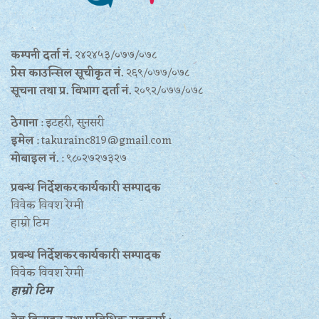
कम्पनी दर्ता नं.
२४२४५३/०७७/०७८
प्रेस काउन्सिल सूचीकृत नं.
२६९/०७७/०७८
सूचना तथा प्र‍. विभाग दर्ता नं.
२०९२/०७७/०७८
ठेगाना
: इटहरी, सुनसरी
इमेल
: takurainc819@gmail.com
मोबाइल नं.
: ९८०२७२७३२७
प्रबन्ध निर्देशकरकार्यकारी सम्पादक
विवेक विवश रेग्मी
हाम्रो टिम
प्रबन्ध निर्देशकरकार्यकारी सम्पादक
विवेक विवश रेग्मी
हाम्रो टिम