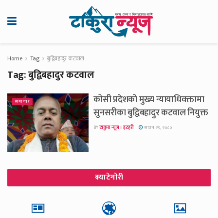
Home
Tag
बुद्विबहादुर कटवाल
Tag:
बुद्विबहादुर कटवाल
कोसी प्रदेशको मुख्य न्यायाधिवक्तामा
समाचार
सुनसरीका बुद्विबहादुर कटवाल नियुक्त
BY
टाकुरा न्यूज । इटहरी
साउन २९, २०८०
क्याटेगाेरी