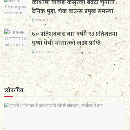
कोशीमा बैंकिङ कसुरको बढ्दो चुनौती :
दैनिक मुद्दा, चेक बाउन्स प्रमुख समस्या
साउन २२, २०८३
७० प्रतिशतबाट चार वर्षमै ९३ प्रतिशतमा
पुग्यो मेची भन्सारको लक्ष्य प्राप्ति
साउन २२, २०८३
लाेकप्रिय