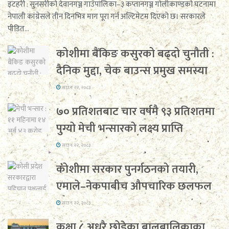
इटहरी : सुनसरीको देवानगञ्ज गाउँपालिका–३ कप्तानगञ्ज गोलीकाण्डको घटनामा
नेपाली कांग्रेसले तीन दिनभित्र माग पूरा गर्न अल्टिमेटम दिएको छ। सरकारले
पीडित...
कोशीमा बैंकिङ कसुरको बढ्दो चुनौती :
दैनिक मुद्दा, चेक बाउन्स प्रमुख समस्या
साउन २२, २०८३
७० प्रतिशतबाट चार वर्षमै ९३ प्रतिशतमा
पुग्यो मेची भन्सारको लक्ष्य प्राप्ति
साउन २२, २०८३
कोशीमा सरकार पुनर्गठनको तयारी,
एमाले–नेकपाबीच औपचारिक छलफल
साउन २२, २०८३
कक्षा ८ अधुरै छोडेका बालबालिकाका