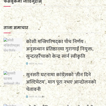
फेसबुकमा जाेडिनुहाेस्
ताजा समाचार
कोशी मन्त्रिपरिषद्का पाँच निर्णय :
अनुसन्धान प्रतिष्ठानमा गुरागाईं नियुक्त,
सुन्दरहरैँचाको केन्द्र सार्न स्वीकृति
साउन २२, २०८३
सुनसरी घटनामा कांग्रेसको ‘तीन दिने
अल्टिमेटम’, माग पूरा नभए आन्दोलनको
चेतावनी
साउन २२, २०८३