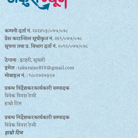
कम्पनी दर्ता नं.
२४२४५३/०७७/०७८
प्रेस काउन्सिल सूचीकृत नं.
२६९/०७७/०७८
सूचना तथा प्र‍. विभाग दर्ता नं.
२०९२/०७७/०७८
ठेगाना
: इटहरी, सुनसरी
इमेल
: takurainc819@gmail.com
मोबाइल नं.
: ९८०२७२७३२७
प्रबन्ध निर्देशकरकार्यकारी सम्पादक
विवेक विवश रेग्मी
हाम्रो टिम
प्रबन्ध निर्देशकरकार्यकारी सम्पादक
विवेक विवश रेग्मी
हाम्रो टिम