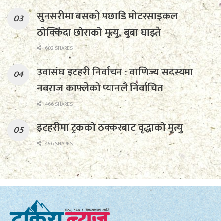
सुनसरीमा बसको पछाडि मोटरसाइकल
ठोक्किँदा छोराको मृत्यु, बुबा घाइते
602 SHARES
उवासंघ इटहरी निर्वाचन : वाणिज्य सदस्यमा
नवराज काफ्लेको प्यानलै निर्वाचित
466 SHARES
इटहरीमा ट्रकको ठक्करबाट वृद्धाको मृत्यु
456 SHARES