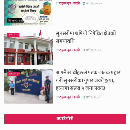
BY
टाकुरा न्यूज । इटहरी
भदौ १६, २०७७
सुनसरीमा थपियो निषेधित क्षेत्रको
समाचार
समयावधि
BY
टाकुरा न्यूज । इटहरी
भदौ १३, २०७७
आफ्नै साथीहरुले पटक–पटक प्रहार
समाचार
गरी सुनसरीका गुणराजको हत्या,
हत्यामा संलग्न ५ जना पक्राउ
BY
टाकुरा न्यूज । इटहरी
भदौ २, २०७७
क्याटेगाेरी