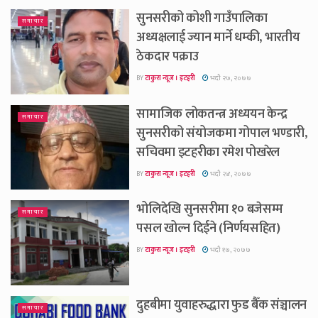
सुनसरीको कोशी गाउँपालिका
समाचार
अध्यक्षलाई ज्यान मार्ने धम्की, भारतीय
ठेकदार पक्राउ
BY
टाकुरा न्यूज । इटहरी
भदौ २७, २०७७
सामाजिक लोकतन्त्र अध्ययन केन्द्र
समाचार
सुनसरीको संयोजकमा गोपाल भण्डारी,
सचिवमा इटहरीका रमेश पोखरेल
BY
टाकुरा न्यूज । इटहरी
भदौ २४, २०७७
भोलिदेखि सुनसरीमा १० बजेसम्म
समाचार
पसल खोल्न दिईने (निर्णयसहित)
BY
टाकुरा न्यूज । इटहरी
भदौ १७, २०७७
दुहबीमा युवाहरुद्धारा फुड बैँक संञ्चालन
समाचार