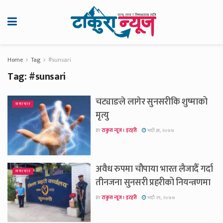
Home
Tag
#sunsari
Tag:
#sunsari
चट्याङले लागेर सुनसरीकि शुष्माको
समाचार
मृत्यु
BY
टाकुरा न्यूज । इटहरी
भदौ ३१, २०७७
अवैध रुपमा चौपाया भारत लैजादैँ गर्दा
समाचार
तीनजना सुनसरी प्रहरीको नियन्त्रणमा
BY
टाकुरा न्यूज । इटहरी
भदौ २९, २०७७