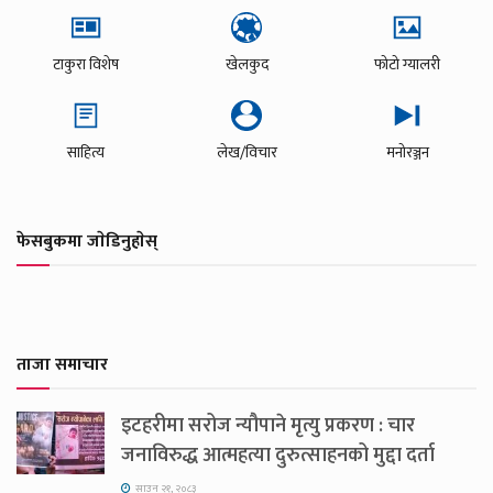
टाकुरा विशेष
खेलकुद
फोटो ग्यालरी
साहित्य
लेख/विचार
मनोरञ्जन
फेसबुकमा जाेडिनुहाेस्
ताजा समाचार
इटहरीमा सरोज न्यौपाने मृत्यु प्रकरण : चार
जनाविरुद्ध आत्महत्या दुरुत्साहनको मुद्दा दर्ता
साउन २१, २०८३