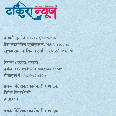
कम्पनी दर्ता नं.
२४२४५३/०७७/०७८
प्रेस काउन्सिल सूचीकृत नं.
२६९/०७७/०७८
सूचना तथा प्र‍. विभाग दर्ता नं.
२०९२/०७७/०७८
ठेगाना
: इटहरी, सुनसरी
इमेल
: takurainc819@gmail.com
मोबाइल नं.
: ९८०२७२७३२७
प्रबन्ध निर्देशकरकार्यकारी सम्पादक
विवेक विवश रेग्मी
हाम्रो टिम
प्रबन्ध निर्देशकरकार्यकारी सम्पादक