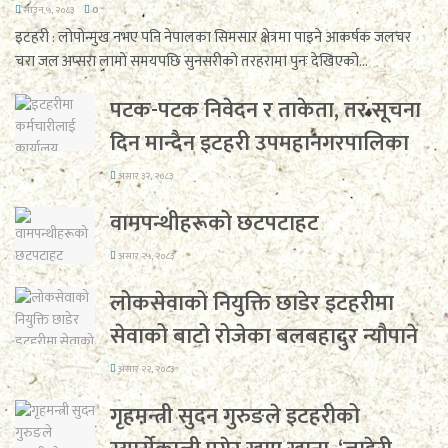
साउन ५, २०८३
0
इटहरी : लोपोन्मुख नभए पनि नेपालका सिमसार क्षेत्रमा पाइने आकर्षक जलचर
चरा जल अप्सरा लामो समयपछि सुनसरीको तरहरामा पुनः देखिएको...
पटक-पटक निवेदन र ताकेता, तर सूचना
दिन मान्दैन इटहरी उपमहानगरपालिका
असार ३२, २०८३
वामपन्थीहरूको छटपटाहट
असार २५, २०८३
लोकसेवाको नियुक्ति छाडेर इटहरीमा
सेवाको बाटो रोजेका बलबहादुर न्यौपाने
असार २२, २०८३
गृहमन्त्री सुदन गुरुङले इटहरीको