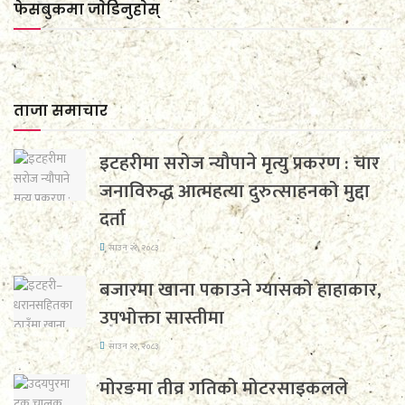
फेसबुकमा जाेडिनुहाेस्
ताजा समाचार
इटहरीमा सरोज न्यौपाने मृत्यु प्रकरण : चार
जनाविरुद्ध आत्महत्या दुरुत्साहनको मुद्दा
दर्ता
साउन २१, २०८३
बजारमा खाना पकाउने ग्यासको हाहाकार,
उपभोक्ता सास्तीमा
साउन २१, २०८३
मोरङमा तीव्र गतिको मोटरसाइकलले