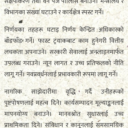
संक्षेपीकरण तथा वन पेज पोलिसि बनाउने। मन्त्रालय र
विभागका संख्या घटाउने र कार्यक्षेत्र स्पस्ट गर्ने।
निर्णयका तहहरू घटाइ निर्णय केन्द्रित अधिकारको
बाँडफाँड गर्ने। फास्ट ट्रयाकबाट काम हुनेगरी वित्तीय
लचकता अपनाउने। सरकारी सेवालाई अनलाइनमार्फत
उपलब्ध गराउने। न्यून लागत र उच्च प्रतिफलको नीति
लागू गर्ने। नवप्रवर्धनलाई प्रभावकारी रूपमा लागू गर्ने।
नागरिक साझेदारीमा वृद्धि गर्दै उनीहरूको
पृष्टपोषणलाई महत्व दिने। कार्यसम्पादन मूल्याङ्कनलाई
मापनयोग्य बनाउने। मानवश्रोत सुधारलाई उच्च
प्राथमिकता दिने। संविधान र कानूनलाई समसामयिक