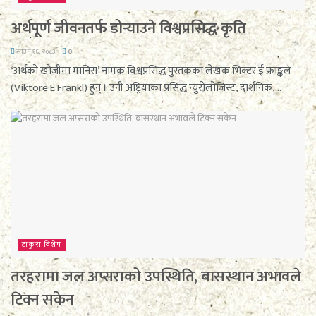
अर्थपूर्ण जीवनतर्फ डोर्‍याउने विश्वप्रसिद्ध कृति
साउन १६, २०८३
0
‘अर्थको खोजीमा मानिस’ नामक विश्वप्रसिद्ध पुस्तकका लेखक भिक्टर ई फ्राङ्कल
(Viktore E Frankl) हुन् । उनी अष्ट्रियाका प्रसिद्ध न्युरोलोजिस्ट, दार्शनिक,...
टाकुरा विशेष
तरहरामा जल अप्सराको उपस्थिति, बासस्थान अभावले
टिक्न सकेन