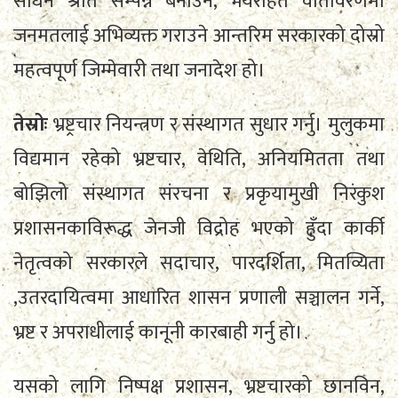
साधन श्रोत सम्पन्न बनाउने, भयरहित वातावरणमा
जनमतलाई अभिव्यक्त गराउने आन्तरिम सरकारको दोस्रो
महत्वपूर्ण जिम्मेवारी तथा जनादेश हो।
तेस्रोः
भ्रष्ट्रचार नियन्त्रण र संस्थागत सुधार गर्नु। मुलुकमा
विद्यमान रहेको भ्रष्टचार, वेथिति, अनियमितता तथा
बोझिलो संस्थागत संरचना र प्रकृयामुखी निरंकुश
प्रशासनकाविरूद्ध जेनजी विद्रोह भएको हुँदा कार्की
नेतृत्वको सरकारले सदाचार, पारदर्शिता, मितव्यिता
,उतरदायित्वमा आधारित शासन प्रणाली सञ्चालन गर्ने,
भ्रष्ट र अपराधीलाई कानूनी कारबाही गर्नु हो।
यसको लागि निष्पक्ष प्रशासन, भ्रष्टचारको छानविन,