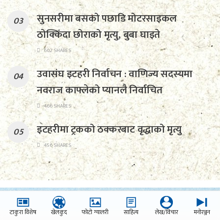
सुनसरीमा बसको पछाडि मोटरसाइकल
ठोक्किँदा छोराको मृत्यु, बुबा घाइते
602 SHARES
उवासंघ इटहरी निर्वाचन : वाणिज्य सदस्यमा
नवराज काफ्लेको प्यानलै निर्वाचित
466 SHARES
इटहरीमा ट्रकको ठक्करबाट वृद्धाको मृत्यु
456 SHARES
टाकुरा विशेष
खेलकुद
फोटो ग्यालरी
साहित्य
लेख/विचार
मनोरञ्जन