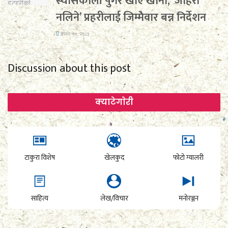
स्यार्सेकाली पुगेर खाए खाना, ‘जाहेरी
नलिने’ प्रहरीलाई जिम्मेवार बन्न निर्देशन
असार २०, २०८३
Discussion about this post
क्याटेगाेरी
टाकुरा विशेष
खेलकुद
फोटो ग्यालरी
साहित्य
लेख/विचार
मनोरञ्जन