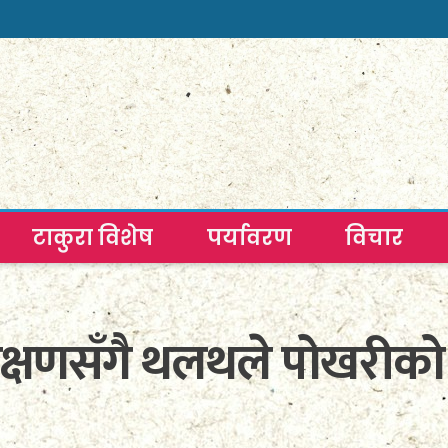
टाकुरा विशेष
पर्यावरण
विचार
रक्षणसँगै थलथले पोखरीको स