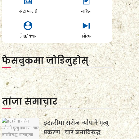
फोटो ग्यालरी
साहित्य
लेख/विचार
मनोरञ्जन
फेसबुकमा जाेडिनुहाेस्
ताजा समाचार
इटहरीमा सरोज न्यौपाने मृत्यु
प्रकरण : चार जनाविरुद्ध