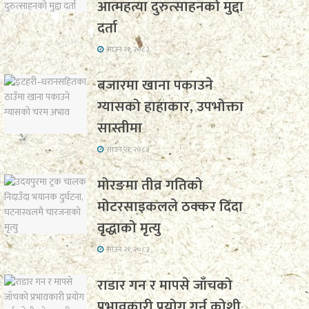
आत्महत्या दुरुत्साहनको मुद्दा
दर्ता
साउन २१, २०८३
बजारमा खाना पकाउने
ग्यासको हाहाकार, उपभोक्ता
सास्तीमा
साउन २१, २०८३
मोरङमा तीव्र गतिको
मोटरसाइकलले ठक्कर दिँदा
वृद्धाको मृत्यु
साउन २१, २०८३
राडार गन र मापसे जाँचको
प्रभावकारी प्रयोग गर्न कोशी