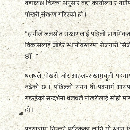
वडाध्यक्ष विष्टका अनुसार वडा कार्यालय र 
पोखरी संरक्षण गरिएको हो ।
“हामीले जलस्रोत संरक्षणलाई पहिलो प्राथमिकतामा
विकासलाई जोडेर स्थानीयस्तरमा रोजगारी सिर्ज
छौँ ।”
थलथले पोखरी जोर आहल–संखामचुली पदमार्ग
बढेको छ । पछिल्लो समय यो पदमार्ग आसपास
गइरहेको सन्दर्भमा थलथले पोखरीलाई सोही मार्ग
हो ।
पदयात्रामा निस्कने पर्यटकका लागि यो स्थान व