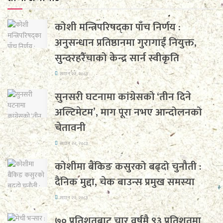
कोशी मन्त्रिपरिषद्का पाँच निर्णय :
अनुसन्धान प्रतिष्ठानमा गुरागाईं नियुक्त,
सुन्दरहरैँचाको केन्द्र सार्न स्वीकृति
साउन २२, २०८३
सुनसरी घटनामा कांग्रेसको ‘तीन दिने
अल्टिमेटम’, माग पूरा नभए आन्दोलनको
चेतावनी
साउन २२, २०८३
कोशीमा बैंकिङ कसुरको बढ्दो चुनौती :
दैनिक मुद्दा, चेक बाउन्स प्रमुख समस्या
साउन २२, २०८३
७० प्रतिशतबाट चार वर्षमै ९३ प्रतिशतमा