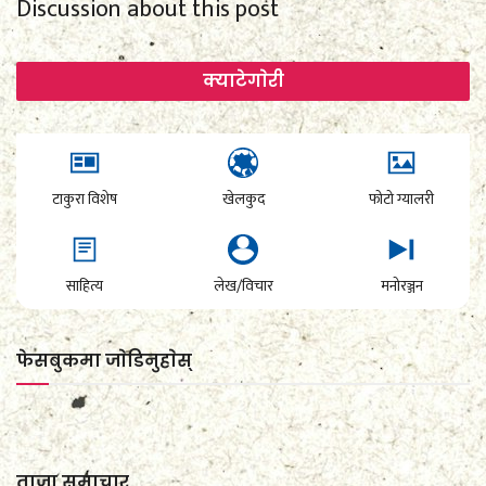
Discussion about this post
क्याटेगाेरी
टाकुरा विशेष
खेलकुद
फोटो ग्यालरी
साहित्य
लेख/विचार
मनोरञ्जन
फेसबुकमा जाेडिनुहाेस्
ताजा समाचार