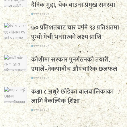
दैनिक मुद्दा, चेक बाउन्स प्रमुख समस्या
साउन २२, २०८३
७० प्रतिशतबाट चार वर्षमै ९३ प्रतिशतमा
पुग्यो मेची भन्सारको लक्ष्य प्राप्ति
साउन २२, २०८३
कोशीमा सरकार पुनर्गठनको तयारी,
एमाले–नेकपाबीच औपचारिक छलफल
साउन २२, २०८३
कक्षा ८ अधुरै छोडेका बालबालिकाका
लागि वैकल्पिक शिक्षा
साउन २२, २०८३