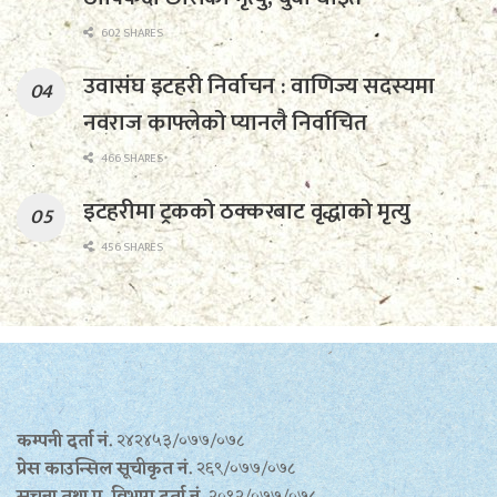
602 SHARES
उवासंघ इटहरी निर्वाचन : वाणिज्य सदस्यमा
नवराज काफ्लेको प्यानलै निर्वाचित
466 SHARES
इटहरीमा ट्रकको ठक्करबाट वृद्धाको मृत्यु
456 SHARES
कम्पनी दर्ता नं.
२४२४५३/०७७/०७८
प्रेस काउन्सिल सूचीकृत नं.
२६९/०७७/०७८
सूचना तथा प्र‍. विभाग दर्ता नं.
२०९२/०७७/०७८