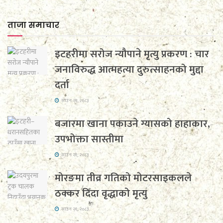
ताजा समाचार
इटहरीमा सरोज न्यौपाने मृत्यु प्रकरण : चार
जनाविरुद्ध आत्महत्या दुरुत्साहनको मुद्दा
दर्ता
साउन २१, २०८३
बजारमा खाना पकाउने ग्यासको हाहाकार,
उपभोक्ता सास्तीमा
साउन २१, २०८३
मोरङमा तीव्र गतिको मोटरसाइकलले
ठक्कर दिँदा वृद्धाको मृत्यु
साउन २१, २०८३