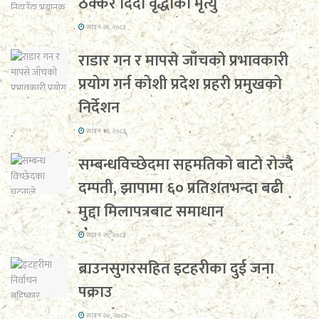
ठक्कर दिँदा वृद्धाको मृत्यु
साउन २१, २०८३
राडार गन र मापसे जाँचको प्रभावकारी
प्रयोग गर्न कोशी प्रदेश प्रहरी प्रमुखको
निर्देशन
साउन २१, २०८३
सम्बन्धविच्छेदमा सहमतिको बाटो रोज्दै
दम्पती, झापामा ६० प्रतिशतभन्दा बढी
मुद्दा मिलापत्रबाट समाधान
साउन २१, २०८३
ब्राउनसुगरसहित इटहरीका दुई जना
पक्राउ
साउन २०, २०८३