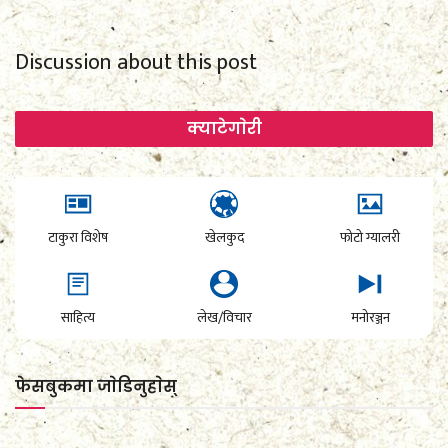
Discussion about this post
क्याटेगाेरी
टाकुरा विशेष
खेलकुद
फोटो ग्यालरी
साहित्य
लेख/विचार
मनोरञ्जन
फेसबुकमा जाेडिनुहाेस्