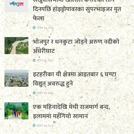
दिनपछि हाइड्रोपावरका सुपरभाइजर मृत
फेला
साउन २३, २०८३
भोजपुर र धनकुटा जोड्ने अरुण नदीको
अँधेरीघाट
साउन २३, २०८३
इटहरीका यी क्षेत्रमा आइतबार ६ घण्टा
विद्युत् अवरुद्ध हुने
साउन २३, २०८३
एक महिनादेखि मेची राजमार्ग बन्द,
इलाममा महँगियो सामान
साउन २३, २०८३