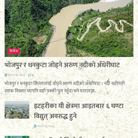
विविध
भोजपुर र धनकुटा जोड्ने अरुण नदीको अँधेरीघाट
साउन २३, २०८३
0
भोजपुर र धनकुटा जिल्लालाई जोड्ने अरुण नदीको अँधेरीघाट । नदी वारीपारी
सडक विस्तार भएपनि यहाँ पक्की पुल नहुँदा भने यातायात...
इटहरीका यी क्षेत्रमा आइतबार ६ घण्टा
विद्युत् अवरुद्ध हुने
साउन २३, २०८३