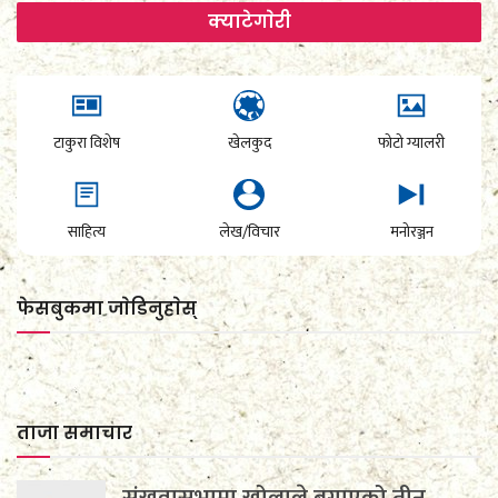
क्याटेगाेरी
टाकुरा विशेष
खेलकुद
फोटो ग्यालरी
साहित्य
लेख/विचार
मनोरञ्जन
फेसबुकमा जाेडिनुहाेस्
ताजा समाचार
संखुवासभामा खोलाले बगाएको तीन