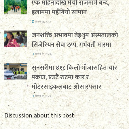
एक महिनादेखि मेची राजमार्ग बन्द,
इलाममा महँगियो सामान
साउन २३, २०८३
जनशक्ति अभावमा तेह्रथुम अस्पतालको
सिजेरियन सेवा ठप्प, गर्भवती मारमा
साउन २३, २०८३
सुनसरीमा ४१८ किलो गाँजासहित चार
पक्राउ, एउटै रुटमा कार र
मोटरसाइकलबाट ओसारपसार
साउन २३, २०८३
Discussion about this post