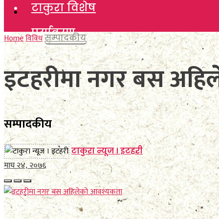
टाकुरा विशेष
टाकुरा विशेष
पर्यावरण
पर्यावरण
Home
विविध
सम्पादकीय
विचार
विचार
इटहरीमा नगर बस अहि
कला साहित्य
कला साहित्य
खेलकुद
खेलकुद
सम्पादकीय
विविध
विविध
टाकुरा न्यूज । इटहरी
अन्तर्वार्ता
माघ २४, २०७६
अन्तर्वार्ता
मनाेरञ्जन
मनाेरञ्जन
फाेटाे फिचर