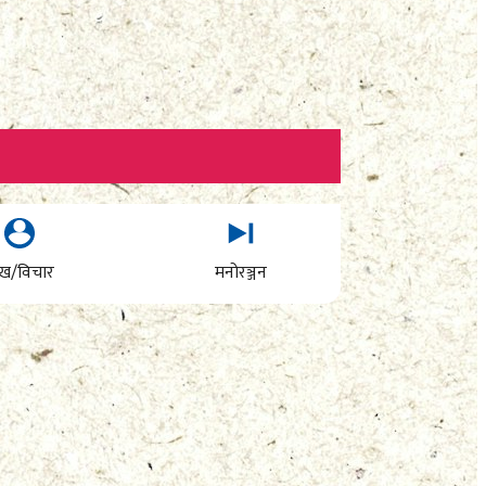
ेख/विचार
मनोरञ्जन