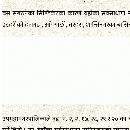
बस संगठनको सिण्डिकेटका कारण यहाँका सर्वसाधाण मानिस
इटहरीको हलगडा, आँपगाछी, तरहरा, शान्तिनगरका बासिन्दा कष
उपमहानगरपालिकाले वडा नं. १, २, १७, १८, १९ र २० का ब