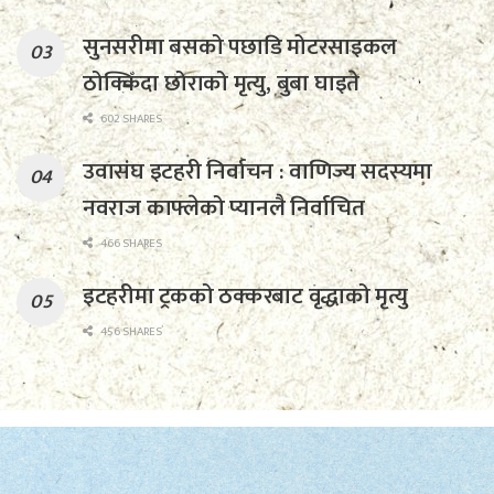
सुनसरीमा बसको पछाडि मोटरसाइकल
ठोक्किँदा छोराको मृत्यु, बुबा घाइते
602 SHARES
उवासंघ इटहरी निर्वाचन : वाणिज्य सदस्यमा
नवराज काफ्लेको प्यानलै निर्वाचित
466 SHARES
इटहरीमा ट्रकको ठक्करबाट वृद्धाको मृत्यु
456 SHARES