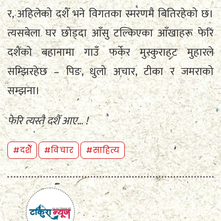
र, अहिलेको दशैँ भने विगतका स्मरणमै बितिरहेको छ।
त्यसबेला घर छोड्दा आँसु टल्किएका आँखाहरू फेरि
दशैंको बहानामा गाउँ फर्केर मुस्कुराहट मुहारले
सम्झिरहेछ – पिङ, धुलो अचार, टीका र जमराको
सम्झना।
फेरि त्यस्तै दशैँ आए… !
#दशैँ
#विचार
#साहित्य