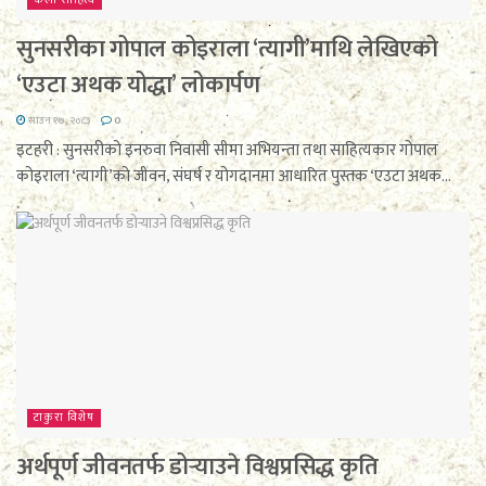
कला साहित्य
सुनसरीका गोपाल कोइराला ‘त्यागी’माथि लेखिएको
‘एउटा अथक योद्धा’ लोकार्पण
साउन १७, २०८३
0
इटहरी : सुनसरीको इनरुवा निवासी सीमा अभियन्ता तथा साहित्यकार गोपाल
कोइराला ‘त्यागी’को जीवन, संघर्ष र योगदानमा आधारित पुस्तक ‘एउटा अथक...
टाकुरा विशेष
अर्थपूर्ण जीवनतर्फ डोर्‍याउने विश्वप्रसिद्ध कृति