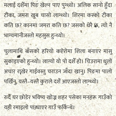
मलाई दशैँमा पिङ खेल्न पाए पुग्थ्यो। अलिक सानो हुँदा
टीका, जमरा खुब चासो लाग्थ्यो। शिरमा कस्को टीका
कति छ? कानमा जमरा कति छ? जसको धेरै छ, त्यो नै
भाग्यमानीजस्तो महसुस हुन्थ्यो।
चुलामाथि बाँसको हरियो कप्टेरोमा शिला बनाएर मासु
सुकाइएको हुन्थ्यो। लाग्यो यो पो दशैँ हो। चिउरामा धुलो
अचार राखेर गाईवस्तु चराउन जाँदा खानु। पिङमा पालो
पर्खिनु, यस्तै–यस्तै कुराले दशैं आएजस्तो लाग्थ्यो।
रुदैँ घर छोडेर भविष्य खोज्न शहर पसेका मनहरू गाउँको
यही रमाइलो पछ्याएर गाउँ फर्किन्थे।