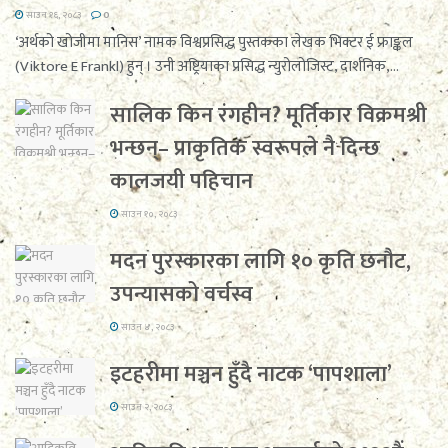
साउन १६, २०८३
0
‘अर्थको खोजीमा मानिस’ नामक विश्वप्रसिद्ध पुस्तकका लेखक भिक्टर ई फ्राङ्कल
(Viktore E Frankl) हुन् । उनी अष्ट्रियाका प्रसिद्ध न्युरोलोजिस्ट, दार्शनिक,...
सालिक किन रंगहीन? मूर्तिकार विक्रमश्री
भन्छन्– प्राकृतिक स्वरूपले नै दिन्छ
कालजयी पहिचान
साउन १०, २०८३
मदन पुरस्कारका लागि १० कृति छनौट,
उपन्यासको वर्चस्व
साउन ४, २०८३
इटहरीमा मञ्चन हुँदै नाटक ‘पापशाला’
साउन २, २०८३