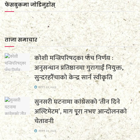
फेसबुकमा जाेडिनुहाेस्
ताजा समाचार
कोशी मन्त्रिपरिषद्का पाँच निर्णय :
अनुसन्धान प्रतिष्ठानमा गुरागाईं नियुक्त,
सुन्दरहरैँचाको केन्द्र सार्न स्वीकृति
साउन २२, २०८३
सुनसरी घटनामा कांग्रेसको ‘तीन दिने
अल्टिमेटम’, माग पूरा नभए आन्दोलनको
चेतावनी
साउन २२, २०८३