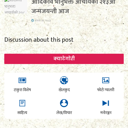
आदिकवि भानुभक्त आचार्यको २१३औं
जन्मजयन्ती आज
असार २९, २०८३
Discussion about this post
क्याटेगाेरी
टाकुरा विशेष
खेलकुद
फोटो ग्यालरी
साहित्य
लेख/विचार
मनोरञ्जन