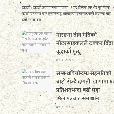
इटहरी : इटहरी उपमहानगरपालिका–९ भद्र टोलमा किशोर मृत फेला
परेको घटनामा चार जनाविरुद्ध आत्महत्या दुरुत्साहनको कसुरमा मुद्दा
दर्ता भएको छ।...
मोरङमा तीव्र गतिको
मोटरसाइकलले ठक्कर दिँदा
वृद्धाको मृत्यु
साउन २१, २०८३
सम्बन्धविच्छेदमा सहमतिको
बाटो रोज्दै दम्पती, झापामा ६
प्रतिशतभन्दा बढी मुद्दा
मिलापत्रबाट समाधान
साउन २१, २०८३