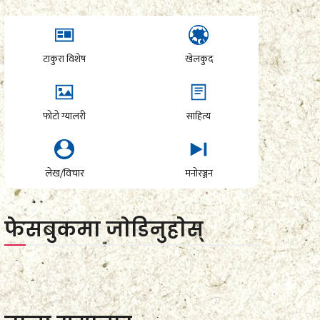
टाकुरा विशेष
खेलकुद
फोटो ग्यालरी
साहित्य
लेख/विचार
मनोरञ्जन
फेसबुकमा जाेडिनुहाेस्