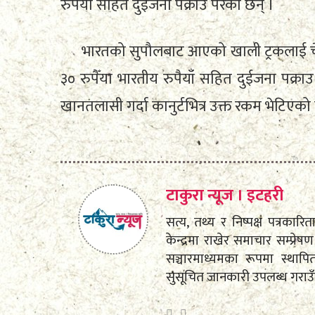
रुपैँया सहित दुईजना पक्राउ परेका छन् ।
भारतको सुपौलबाट आएको खाली ट्रकलाई चे
३० रुपैँया भारतीय रुपैयाँ सहित दुईजना पक्रा
खानतलासी गर्दा कानुर्टभित्र उक्त रकम भेटिएक
टाकुरा न्यूज । इटहरी
सत्य, तथ्य र निष्पक्ष पत्रकारि
केन्द्रमा राखेर समाचार सम्प्
सञ्चारमाध्यमका रूपमा स्था
सुसूचित जानकारी उपलब्ध गराउ