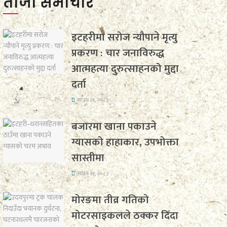
ताजा समाचार
इटहरीमा सरोज न्यौपाने मृत्यु
प्रकरण : चार जनाविरुद्ध
आत्महत्या दुरुत्साहनको मुद्दा
दर्ता
साउन २१, २०८३
बजारमा खाना पकाउने
ग्यासको हाहाकार, उपभोक्ता
सास्तीमा
साउन २१, २०८३
मोरङमा तीव्र गतिको
मोटरसाइकलले ठक्कर दिँदा