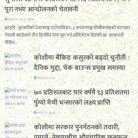
पूरा नभए आन्दोलनको चेतावनी
साउन २२, २०८३
0
इटहरी : सुनसरीको देवानगञ्ज गाउँपालिका–३ कप्तानगञ्ज गोलीकाण्डको घटनामा
नेपाली कांग्रेसले तीन दिनभित्र माग पूरा गर्न अल्टिमेटम दिएको छ। सरकारले
पीडित...
कोशीमा बैंकिङ कसुरको बढ्दो चुनौती :
दैनिक मुद्दा, चेक बाउन्स प्रमुख समस्या
साउन २२, २०८३
७० प्रतिशतबाट चार वर्षमै ९३ प्रतिशतमा
पुग्यो मेची भन्सारको लक्ष्य प्राप्ति
साउन २२, २०८३
कोशीमा सरकार पुनर्गठनको तयारी,
एमाले–नेकपाबीच औपचारिक छलफल