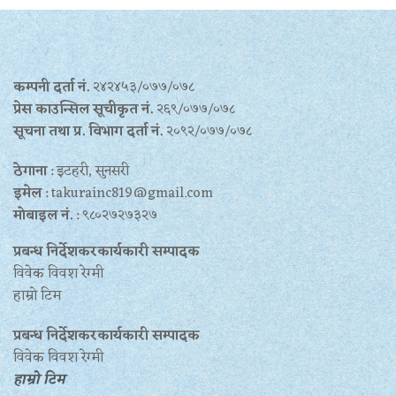
कम्पनी दर्ता नं.
२४२४५३/०७७/०७८
प्रेस काउन्सिल सूचीकृत नं.
२६९/०७७/०७८
सूचना तथा प्र‍. विभाग दर्ता नं.
२०९२/०७७/०७८
ठेगाना
: इटहरी, सुनसरी
इमेल
: takurainc819@gmail.com
मोबाइल नं.
: ९८०२७२७३२७
प्रबन्ध निर्देशकरकार्यकारी सम्पादक
विवेक विवश रेग्मी
हाम्रो टिम
प्रबन्ध निर्देशकरकार्यकारी सम्पादक
विवेक विवश रेग्मी
हाम्रो टिम