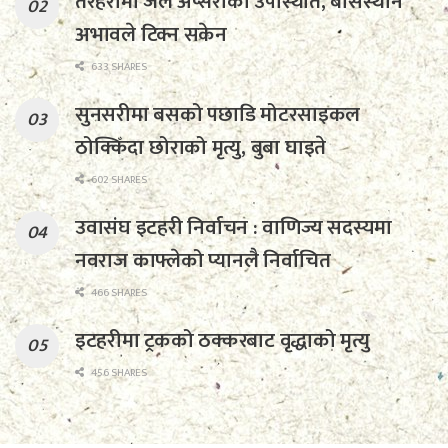
तरहरामा जल अप्सराको उपस्थिति, बासस्थान
अभावले टिक्न सकेन
633 SHARES
सुनसरीमा बसको पछाडि मोटरसाइकल
ठोक्किँदा छोराको मृत्यु, बुबा घाइते
602 SHARES
उवासंघ इटहरी निर्वाचन : वाणिज्य सदस्यमा
नवराज काफ्लेको प्यानलै निर्वाचित
466 SHARES
इटहरीमा ट्रकको ठक्करबाट वृद्धाको मृत्यु
456 SHARES