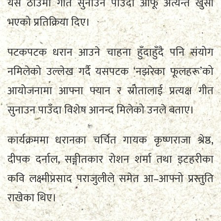
यस ठाउँमा गीत सुनाउन पाउँदा आफू अत्यन्तै खुसी
भएको प्रतिक्रिया दिए।
पटकपटक धरान आउने चाहना हुँदाहुँदै पनि संयोग
नमिलेको उल्लेख गर्दै यसपटक ‘नझरेका फूलहरू’को
आयोजनामा आफ्ना फ्यान र स्रोतालाई प्रत्यक्ष गीत
सुनाउन पाउँदा विशेष आनन्द मिलेको उनले बताए।
कार्यक्रममा धरानका चर्चित गायक कृष्णराजा श्रेष्ठ,
दीपक दर्नाल, सङ्गीतकार रोशन शर्मा तथा इटहरीका
कवि लक्ष्मीप्रसाद पराजुलीले समेत आ–आफ्नो प्रस्तुति
राखेका थिए।