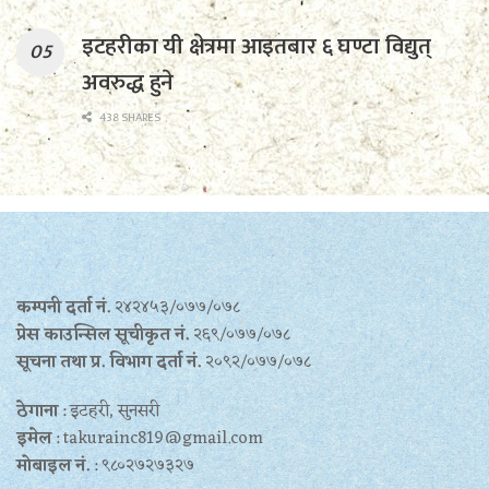
इटहरीका यी क्षेत्रमा आइतबार ६ घण्टा विद्युत्
अवरुद्ध हुने
438 SHARES
कम्पनी दर्ता नं.
२४२४५३/०७७/०७८
प्रेस काउन्सिल सूचीकृत नं.
२६९/०७७/०७८
सूचना तथा प्र‍. विभाग दर्ता नं.
२०९२/०७७/०७८
ठेगाना
: इटहरी, सुनसरी
इमेल
: takurainc819@gmail.com
मोबाइल नं.
: ९८०२७२७३२७