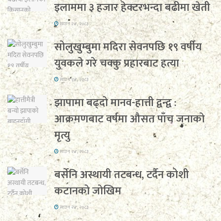
इलाममा ३ हजार हेक्टरभन्दा बढीमा खेती
साउन २४, २०८३
सोलुखुम्बुमा मदिरा सेवनपछि १९ वर्षीय
युवकले गरे चक्कु प्रहारबाट हत्या
साउन २४, २०८३
झापामा बढ्दो मानव-हात्ती द्वन्द्व :
आक्रमणबाट वर्षमा औसत पाँच जनाको
मृत्यु
साउन २४, २०८३
बर्सेनि अस्थायी तटबन्ध, टर्दैन कोशी
कटानको जोखिम
साउन २४, २०८३