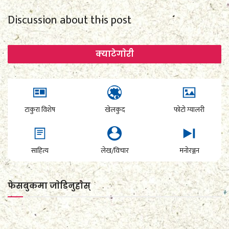
Discussion about this post
क्याटेगाेरी
टाकुरा विशेष
खेलकुद
फोटो ग्यालरी
साहित्य
लेख/विचार
मनोरञ्जन
फेसबुकमा जाेडिनुहाेस्