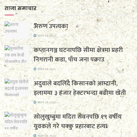
ताजा समाचार
अरुण उपत्यका
साउन २४, २०८३
कप्तानगञ्ज घटनापछि सीमा क्षेत्रमा प्रहरी
निगरानी कडा, पाँच जना पक्राउ
साउन २४, २०८३
अदुवाले बदलिँदै किसानको आम्दानी,
इलाममा ३ हजार हेक्टरभन्दा बढीमा खेती
साउन २४, २०८३
सोलुखुम्बुमा मदिरा सेवनपछि १९ वर्षीय
युवकले गरे चक्कु प्रहारबाट हत्या
साउन २४, २०८३