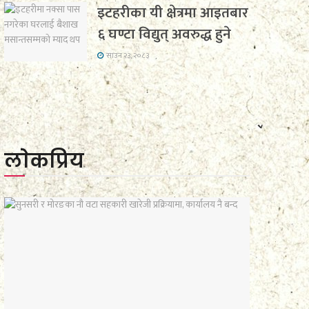
इटहरीका यी क्षेत्रमा आइतबार
६ घण्टा विद्युत् अवरुद्ध हुने
साउन २३, २०८३
लाेकप्रिय