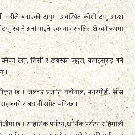
शी नदीले बनाएको टापुमा अवस्थित कोशी टप्पु आरक्ष
पु रैथाने अर्ना पाइने एक मात्र संरक्षित क्षेत्रको रूपमा
 बनेका टापु, सिसौँ र खयरका जङ्गल, बसाइसराइ गर्ने
न् ।
ूचीकृत छ । जलचर प्रजाति घडीयाल, मगरगोही, सोंस
चराहरूको राजधानी समेत भनिन्छ ।
खोजीमा छ । साहसिक पर्यटन, धार्मिक पर्यटन र हिमाली