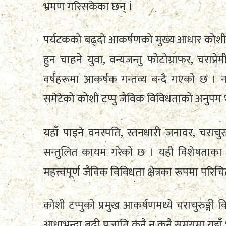
भ्रमण गरिसकेका छन् ।
पर्यटकको बढ्दो आकर्षणको मुख्य आधार कोशी ट
हुन चाहने युवा, वन्यजन्तु फोटोग्राफर, चराप्
वर्षहरूमा आकर्षक गन्तव्य बन्दै गएको छ । नद
समेटेको कोशी टप्पु जैविक विविधताको अनुपम 
यहाँ पाइने वनस्पति, स्तनधारी जनावर, चराचुर
सन्तुलित कायम गरेको छ । यही विशेषताका क
महत्त्वपूर्ण जैविक विविधता क्षेत्रका रूपमा परिच
कोशी टप्पुको प्रमुख आकर्षणमध्ये चराचुरुङ्ग
आधाभन्दा बढी प्रजाति कुनै न कुनै समयमा यहाँ