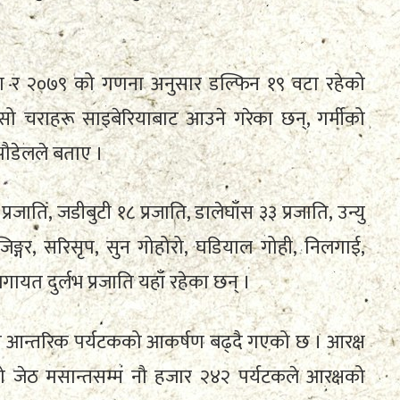
 र २०७९ को गणना अनुसार डल्फिन १९ वटा रहेको
जसो चराहरू साइबेरियाबाट आउने गरेका छन्, गर्मीको
पौडेलले बताए ।
७ प्रजाति, जडीबुटी १८ प्रजाति, डालेघाँस ३३ प्रजाति, उन्यु
अजिङ्गर, सरिसृप, सुन गोहोरो, घडियाल गोही, निलगाई,
ायत दुर्लभ प्रजाति यहाँ रहेका छन् ।
्षमा आन्तरिक पर्यटकको आकर्षण बढ्दै गएको छ । आरक्ष
ो जेठ मसान्तसम्म नौ हजार २४२ पर्यटकले आरक्षको