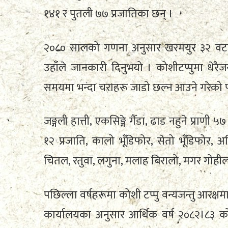
१४१ र पुतली ७७ प्रजातिका छन् ।
२०८० सालको गणना अनुसार खरमयुर ३२ वटा
उहाँले जानकारी दिनुभयो । कोशीटप्पुमा धेरै
समयमा भन्दा चराहरू जाडो छल्न आउने गरेको 
जङ्गली हात्ती, एकसिङ्गे गैँडा, ढाड नहुने प्राणी ५
१२ प्रजाति, कालो भूँडिफोर, सेतो भूँडिफोर, 
चितल, रतुवा, लगुना, मलाह बिरालो, मगर गोहीलग
पछिल्ला वर्षहरूमा कोशी टप्पु वन्यजन्तु आरक
कार्यालयका अनुसार आर्थिक वर्ष २०८२।८३ क