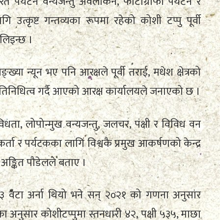
रित पर्यटन वन्यजन्तु अवलोकन, फोटोग्राफी पर्यटन र
उत्कृष्ट गन्तव्यका रूपमा रहेको कोशी टप्पु पूर्वी
 लिइन्छ ।
या न्यून भए पनि आरक्षले पूर्वी तराई, मधेश क्षेत्रको
रतिनिधित्व गर्दै आएको आरक्ष कार्यालयले जनाएको छ ।
ता, लोपोन्मुख वन्यजन्तु, जलचर, पंक्षी र विविध वन
कर्ता र पर्यटकका लागि विश्वकै प्रमुख आकर्षणको केन्द्र
र अङ्कित पौडेलले बताए ।
३ वटा अर्ना थियो भने सन् २०२१ को गणना अनुसार
का अनुसार कोशीटप्पुमा स्तनधारी ४२, पक्षी ५३५, माछा