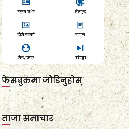
टाकुरा विशेष
खेलकुद
फोटो ग्यालरी
साहित्य
लेख/विचार
मनोरञ्जन
फेसबुकमा जाेडिनुहाेस्
ताजा समाचार