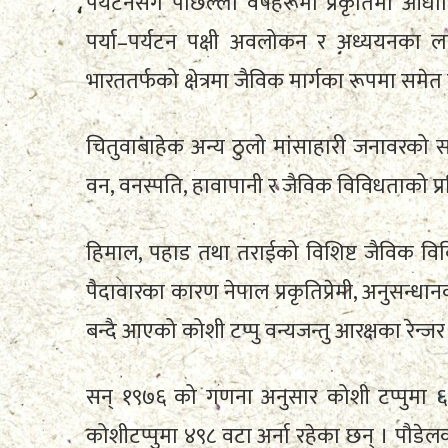
पर्यटनसँगै पछिल्ला वर्षहरूमा प्रकृतिमा आधा
पर्या–पर्यटन पक्षी अवलोकन र अध्ययनका लागि 
भारततर्फको क्षेत्रमा जैविक मार्गका रूपमा समेत
चितुवाबाहेक अन्य ठुलो मांसाहारी जनावरको सङ्ख्
वन, वनस्पति, हावापानी र जैविक विविधताको प्
हिमाल, पहाड तथा तराईको विशिष्ट जैविक विविध
पैदावारका कारण नेपाल प्रकृतिप्रेमी, अनुसन्धान
बन्दै आएको कोशी टप्पु वन्यजन्तु आरक्षका रेन्ज
सन् १९७६ को गणना अनुसार कोशी टप्पुमा ६
कोशीटप्पुमा ४९८ वटा अर्ना रहेका छन् । पौडेल