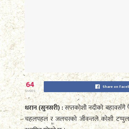
64
Share on Face
SHARES
धरान (सुनसरी) :
सप्तकोशी नदीको बहावसँगै फै
चहलपहल र जलचरको जीवन्तले कोशी टप्पुल