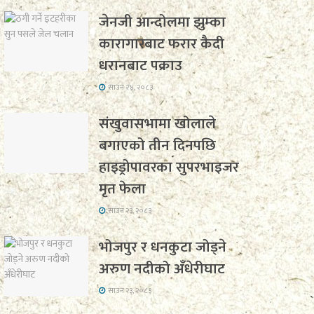
जेनजी आन्दोलमा झुम्का
कारागारबाट फरार कैदी
धरानबाट पक्राउ
साउन २४, २०८३
संखुवासभामा खोलाले
बगाएको तीन दिनपछि
हाइड्रोपावरका सुपरभाइजर
मृत फेला
साउन २३, २०८३
भोजपुर र धनकुटा जोड्ने
अरुण नदीको अँधेरीघाट
साउन २३, २०८३