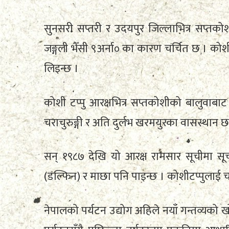
सुनसरी सप्तरी र उदयपुर जिल्लाभित्र सप्तको
जङ्गली भैँसी ९अर्ना० का कारण चर्चित छ । कोशीटप्
लिइन्छ ।
कोशी टप्पु आरक्षभित्र सप्तकोशीको बालुवाबाट
चराचुरुङ्गी र अति दुर्लभ खरमयुरका वासस्थान छ
सन् १९८७ देखि यो आरक्ष रामसार सूचीमा स
(डल्फिन) र माछा पनि पाइन्छ । कोशीटप्पुलाई 
नेपालको पर्यटन उद्योग अहिले नयाँ गन्तव्यको 