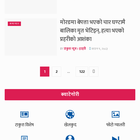
मोरङमा बेपत्ता भएको चार घण्टामै
समाचार
बालिका मृत भेटिइन्, हत्या भएको
प्रहरीको आशंका
BY
टाकुरा न्यूज । इटहरी
साउन ९, २०८३
1
2
…
122
क्याटेगाेरी
टाकुरा विशेष
खेलकुद
फोटो ग्यालरी