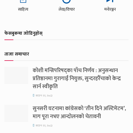
साहित्य
लेख/विचार
मनोरञ्जन
फेसबुकमा जाेडिनुहाेस्
ताजा समाचार
कोशी मन्त्रिपरिषद्का पाँच निर्णय : अनुसन्धान
प्रतिष्ठानमा गुरागाईं नियुक्त, सुन्दरहरैँचाको केन्द्र
सार्न स्वीकृति
साउन २२, २०८३
सुनसरी घटनामा कांग्रेसको ‘तीन दिने अल्टिमेटम’,
माग पूरा नभए आन्दोलनको चेतावनी
साउन २२, २०८३