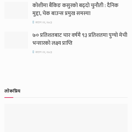
कोशीमा बैंकिङ कसुरको बढ्दो चुनौती : दैनिक
मुद्दा, चेक बाउन्स प्रमुख समस्या
साउन २२, २०८३
७० प्रतिशतबाट चार वर्षमै ९३ प्रतिशतमा पुग्यो मेची
भन्सारको लक्ष्य प्राप्ति
साउन २२, २०८३
लाेकप्रिय