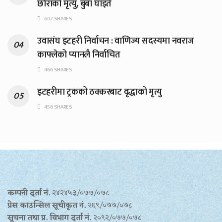
छोराको मृत्यु, बुबा घाइते
602 SHARES
उवासंघ इटहरी निर्वाचन : वाणिज्य सदस्यमा नवराज
काफ्लेको प्यानलै निर्वाचित
466 SHARES
इटहरीमा ट्रकको ठक्करबाट वृद्धाको मृत्यु
456 SHARES
कम्पनी दर्ता नं.
२४२४५३/०७७/०७८
प्रेस काउन्सिल सूचीकृत नं.
२६९/०७७/०७८
सूचना तथा प्र‍. विभाग दर्ता नं.
२०९२/०७७/०७८