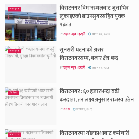
विराटनगर विमानस्थलबाट जुत्ताभित्र
समाचार
लुकाइएको ब्राउनसुगरसहित युवक
पक्राउ
BY
टाकुरा न्यूज । इटहरी
साउन १४, २०८३
सुनसरी घटनाको असर
समाचार
विराटनगरसम्म, बजार क्षेत्र बन्द
BY
टाकुरा न्यूज । इटहरी
साउन १२, २०८३
विराटनगर : ६० हजारभन्दा बढी
विविध
करदाता, तर लक्ष्यअनुसार राजस्व उठेन
BY
रासस
साउन ९, २०८३
विराटनगरमा गोलाप्रथाबाट कर्मचारी
समाचार