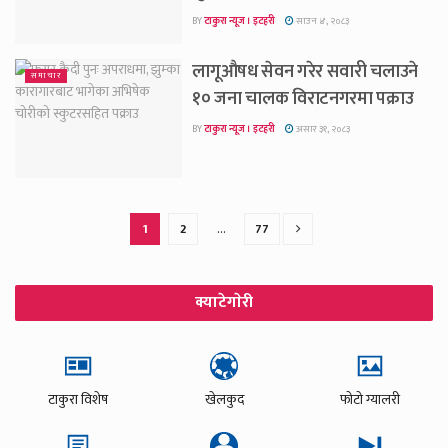
BY
टाकुरा न्यूज । इटहरी
साउन ४, २०८३
लागूऔषध सेवन गरेर सवारी चलाउने
समाचार
१० जना चालक विराटनगरमा पक्राउ
BY
टाकुरा न्यूज । इटहरी
असार ३१, २०८३
1
2
…
77
क्याटेगाेरी
टाकुरा विशेष
खेलकुद
फोटो ग्यालरी