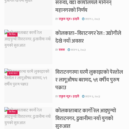
सरुवा, वडा कार्यालयले मानेनन्
महानगरको निर्णय
BY
टाकुरा न्यूज । इटहरी
साउन ८, २०८३
कोलकाता–विराटनगर रेल : उद्योगीले
विविध
देखे नयाँ अवसर
BY
रासस
साउन ६, २०८३
विराटनगरमा घरमै लुकाइएको पेस्तोल
समाचार
र लागूऔषध बरामद, ५९ वर्षीय पुरुष
पक्राउ
BY
टाकुरा न्यूज । इटहरी
साउन ६, २०८३
कोलकाताबाट कार्गो रेल आइपुग्यो
विविध
विराटनगर, ढुवानीमा नयाँ युगको
सुरुआत