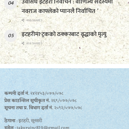
उवासंघ इटहरी निर्वाचन : वाणिज्य सदस्यमा
नवराज काफ्लेको प्यानलै निर्वाचित
466 SHARES
इटहरीमा ट्रकको ठक्करबाट वृद्धाको मृत्यु
456 SHARES
कम्पनी दर्ता नं.
२४२४५३/०७७/०७८
प्रेस काउन्सिल सूचीकृत नं.
२६९/०७७/०७८
सूचना तथा प्र‍. विभाग दर्ता नं.
२०९२/०७७/०७८
ठेगाना
: इटहरी, सुनसरी
इमेल
: takurainc819@gmail.com