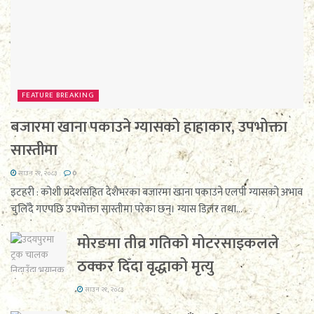
FEATURE BREAKING
बजारमा खाना पकाउने ग्यासको हाहाकार, उपभोक्ता
सास्तीमा
साउन २१, २०८३
0
इटहरी : कोशी प्रदेशसहित देशैभरका बजारमा खाना पकाउने एलपी ग्यासको अभाव
चुलिँदै गएपछि उपभोक्ता सास्तीमा परेका छन्। ग्यास डिलर तथा...
मोरङमा तीव्र गतिको मोटरसाइकलले
ठक्कर दिँदा वृद्धाको मृत्यु
साउन २१, २०८३