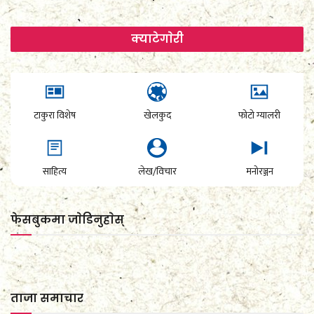
क्याटेगाेरी
टाकुरा विशेष
खेलकुद
फोटो ग्यालरी
साहित्य
लेख/विचार
मनोरञ्जन
फेसबुकमा जाेडिनुहाेस्
ताजा समाचार