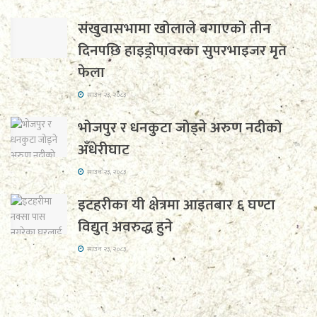
संखुवासभामा खोलाले बगाएको तीन
दिनपछि हाइड्रोपावरका सुपरभाइजर मृत
फेला
साउन २३, २०८३
भोजपुर र धनकुटा जोड्ने अरुण नदीको
अँधेरीघाट
साउन २३, २०८३
इटहरीका यी क्षेत्रमा आइतबार ६ घण्टा
विद्युत् अवरुद्ध हुने
साउन २३, २०८३