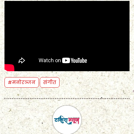
#मनोरञ्जन
संगीत