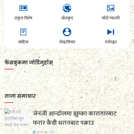
टाकुरा विशेष
खेलकुद
फोटो ग्यालरी
साहित्य
लेख/विचार
मनोरञ्जन
फेसबुकमा जाेडिनुहाेस्
ताजा समाचार
जेनजी आन्दोलमा झुम्का कारागारबाट
फरार कैदी धरानबाट पक्राउ
साउन २४, २०८३