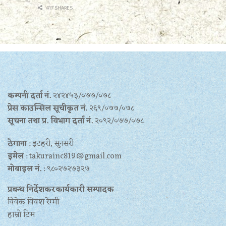
417 SHARES
कम्पनी दर्ता नं.
२४२४५३/०७७/०७८
प्रेस काउन्सिल सूचीकृत नं.
२६९/०७७/०७८
सूचना तथा प्र‍. विभाग दर्ता नं.
२०९२/०७७/०७८
ठेगाना
: इटहरी, सुनसरी
इमेल
: takurainc819@gmail.com
मोबाइल नं.
: ९८०२७२७३२७
प्रबन्ध निर्देशकरकार्यकारी सम्पादक
विवेक विवश रेग्मी
हाम्रो टिम