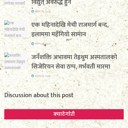
विद्युत् अवरुद्ध हुने
साउन २३, २०८३
एक महिनादेखि मेची राजमार्ग बन्द,
इलाममा महँगियो सामान
साउन २३, २०८३
जनशक्ति अभावमा तेह्रथुम अस्पतालको
सिजेरियन सेवा ठप्प, गर्भवती मारमा
साउन २३, २०८३
Discussion about this post
क्याटेगाेरी