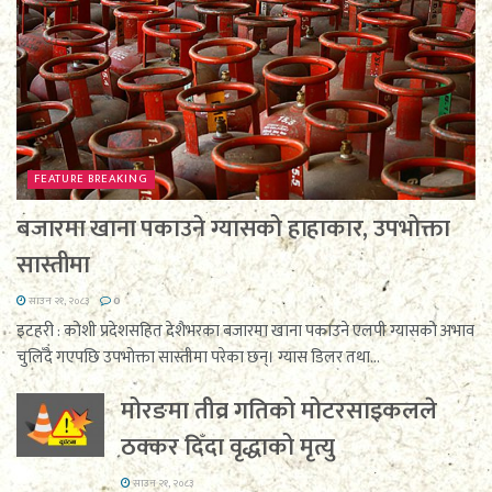
FEATURE BREAKING
बजारमा खाना पकाउने ग्यासको हाहाकार, उपभोक्ता
सास्तीमा
साउन २१, २०८३
0
इटहरी : कोशी प्रदेशसहित देशैभरका बजारमा खाना पकाउने एलपी ग्यासको अभाव
चुलिँदै गएपछि उपभोक्ता सास्तीमा परेका छन्। ग्यास डिलर तथा...
मोरङमा तीव्र गतिको मोटरसाइकलले
ठक्कर दिँदा वृद्धाको मृत्यु
साउन २१, २०८३