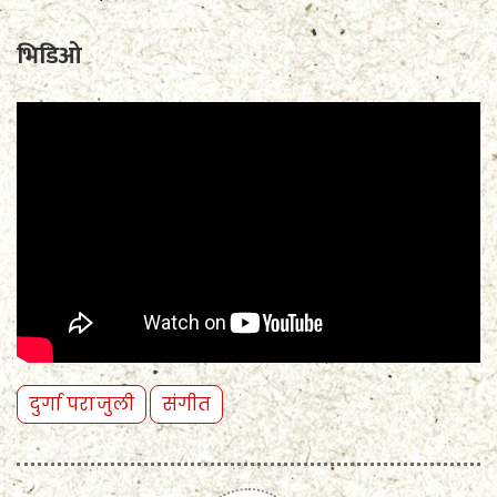
भिडिओ
दुर्गा पराजुली
संगीत