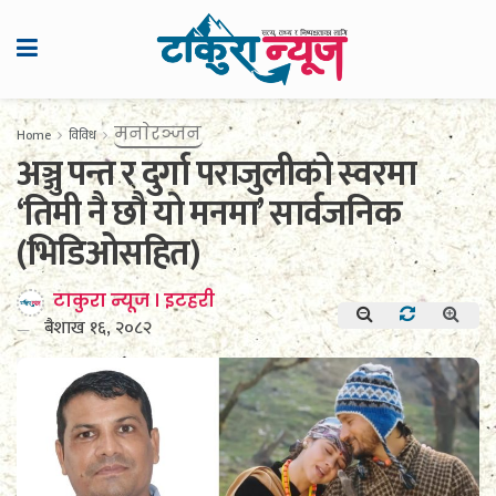
मनाेरञ्जन
Home
विविध
अञ्जु पन्त र दुर्गा पराजुलीको स्वरमा
‘तिमी नै छौ यो मनमा’ सार्वजनिक
(भिडिओसहित)
टाकुरा न्यूज । इटहरी
बैशाख १६, २०८२