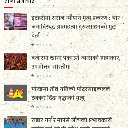
ताजा समाचार
इटहरीमा सरोज न्यौपाने मृत्यु प्रकरण : चार
जनाविरुद्ध आत्महत्या दुरुत्साहनको मुद्दा
दर्ता
साउन २१, २०८३
बजारमा खाना पकाउने ग्यासको हाहाकार,
उपभोक्ता सास्तीमा
साउन २१, २०८३
मोरङमा तीव्र गतिको मोटरसाइकलले
ठक्कर दिँदा वृद्धाको मृत्यु
साउन २१, २०८३
राडार गन र मापसे जाँचको प्रभावकारी