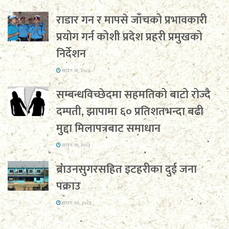
राडार गन र मापसे जाँचको प्रभावकारी
प्रयोग गर्न कोशी प्रदेश प्रहरी प्रमुखको
निर्देशन
साउन २१, २०८३
सम्बन्धविच्छेदमा सहमतिको बाटो रोज्दै
दम्पती, झापामा ६० प्रतिशतभन्दा बढी
मुद्दा मिलापत्रबाट समाधान
साउन २१, २०८३
ब्राउनसुगरसहित इटहरीका दुई जना
पक्राउ
साउन २०, २०८३