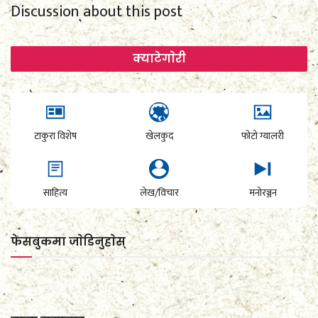
Discussion about this post
क्याटेगाेरी
टाकुरा विशेष
खेलकुद
फोटो ग्यालरी
साहित्य
लेख/विचार
मनोरञ्जन
फेसबुकमा जाेडिनुहाेस्