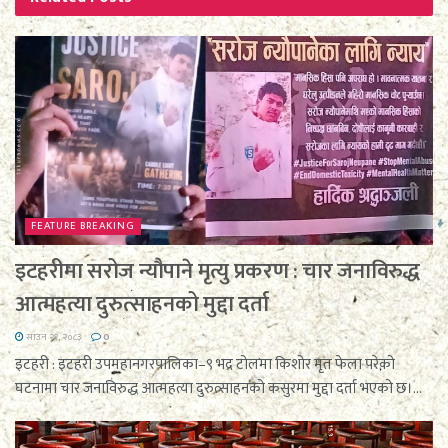
FEATURE BREAKING
इटहरीमा सरोज न्यौपाने मृत्यु प्रकरण : चार जनाविरुद्ध
आत्महत्या दुरुत्साहनको मुद्दा दर्ता
साउन २१, २०८३
0
इटहरी : इटहरी उपमहानगरपालिका–९ भद्र टोलमा किशोर मृत फेला परेको
घटनामा चार जनाविरुद्ध आत्महत्या दुरुत्साहनको कसुरमा मुद्दा दर्ता भएको छ।...