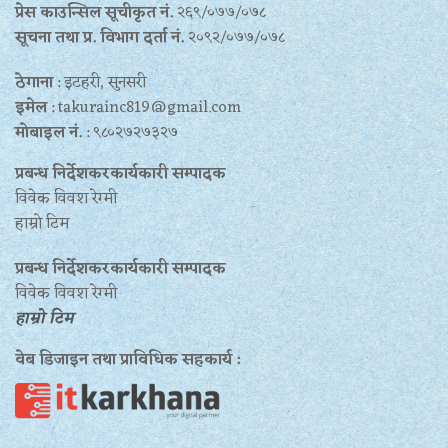
प्रेस काउन्सिल सूचीकृत नं.
२६९/०७७/०७८
सूचना तथा प्र‍. विभाग दर्ता नं.
२०९२/०७७/०७८
ठेगाना
: इटहरी, सुनसरी
इमेल
: takurainc819@gmail.com
मोबाइल नं.
: ९८०२७२७३२७
प्रबन्ध निर्देशकरकार्यकारी सम्पादक
विवेक विवश रेग्मी
हाम्रो टिम
प्रबन्ध निर्देशकरकार्यकारी सम्पादक
विवेक विवश रेग्मी
हाम्रो टिम
वेब डिजाइन तथा प्राविधिक सहकार्य :